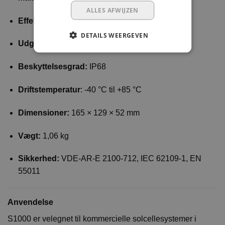
ALLES AFWIJZEN
Effektivitet:
op til 99,5 %.
DETAILS WEERGEVEN
Udgangskablets længde:
(+) 4,7 m / (-) 0,1 m
Beskyttelsesgrad:
IP68
Driftstemperatur
: -40 °C til +85 °C
Dimensioner:
165 × 129 × 52 mm
Vægt:
1,06 kg
Sikkerhed:
VDE-AR-E 2100-712, IEC 62109-1, EN
55011
Anvendelse
S1000 er velegnet til kommercielle solcellesystemer i