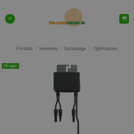
Fortsæt
til
indhold
Forside
/
Invertere
/
Solaredge
/
Optimatorer
På lager