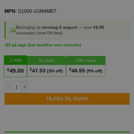
MPN:
S1000-1GM4MBT
Bezorging op
torsdag 6 august
— voor
€6.95
verzonden (met 0% btw).
322 på lager (kan bestilles som restordre)
1
stuk
10 stuks
100+ stuks
€
€
€
47.53
46.55
49.00
(3% off)
(5% off)
SolarEdge Power Optimizer S1000-1GM4MBT antal
TILFØJ TIL KURV