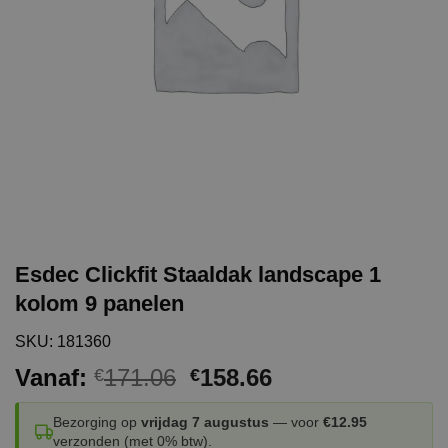
Esdec Clickfit Staaldak landscape 1
kolom 9 panelen
SKU: 181360
Oorspronkelijke
Huidige
Vanaf:
171.06
158.66
€
€
prijs
prijs
was:
is:
Bezorging op
vrijdag 7 augustus
— voor
€12.95
verzonden (met 0% btw).