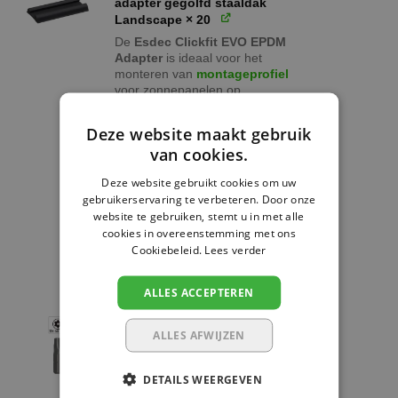
adapter gegolfd staaldak
Landscape
× 20
De
Esdec Clickfit EVO EPDM
Adapter
is ideaal voor het
monteren van
montageprofiel
voor zonnepanelen op
gegolfde stalen daken in een
landscape opstelling. Deze
Deze website maakt gebruik
adapter zorgt voor een
van cookies.
waterdichte en stabiele
bevestiging, is eenvoudig te
Deze website gebruikt cookies om uw
installeren en gemaakt van
gebruikerservaring te verbeteren. Door onze
duurzaam EPDM-rubber.
website te gebruiken, stemt u in met alle
Perfect voor zowel doe-het-
cookies in overeenstemming met ons
zelvers als professionals.
Cookiebeleid.
Lees verder
1008081
€
Voeg toe voor
1.51
elk
(0% BTW)
ALLES ACCEPTEREN
Clickfit Torx 30 Bit met Gat
ALLES AFWIJZEN
Clickfit Torx 30 bit met gat –
past perfect op Clickfit
DETAILS WEERGEVEN
bevestigingsmateriaal. Ideaal