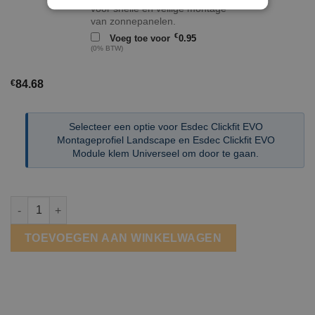
voor snelle en veilige montage
van zonnepanelen.
€
Voeg toe voor
0.95
(0% BTW)
€
84.68
Selecteer een optie voor Esdec Clickfit EVO
Montageprofiel Landscape en Esdec Clickfit EVO
Module klem Universeel om door te gaan.
Esdec Clickfit Staaldak landscape 1 kolom 9 panelen aantal
TOEVOEGEN AAN WINKELWAGEN