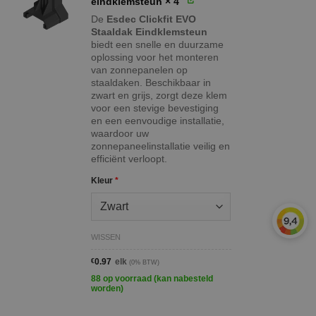
eindklemsteun
× 4
De
Esdec Clickfit EVO
Staaldak Eindklemsteun
biedt een snelle en duurzame
oplossing voor het monteren
van zonnepanelen op
staaldaken. Beschikbaar in
zwart en grijs, zorgt deze klem
voor een stevige bevestiging
en een eenvoudige installatie,
waardoor uw
zonnepaneelinstallatie veilig en
efficiënt verloopt.
Kleur
*
WISSEN
€
0.97
elk
(0% BTW)
88 op voorraad (kan nabesteld
worden)