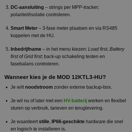
DC-aansluiting
– strings per MPP-tracker;
polariteit/isolatie controleren.
Smart Meter
– 3-fase meter plaatsen en via RS485
koppelen met de HU.
Inbedrijfname
– in het menu kiezen:
Load first
,
Battery
first
of
Grid first
; back-up schakeling testen en
fasebalans controleren.
Wanneer kies je de MOD 12KTL3-HU?
Je wilt
noodstroom
zonder externe backup-box.
Je wil nu of later met een
HV-batterij
werken en flexibel
sturen op verbruik, tarieven en teruglevering.
Je waardeert
stille
,
IP66-geschikte
hardware die snel
en logisch te installeren is.