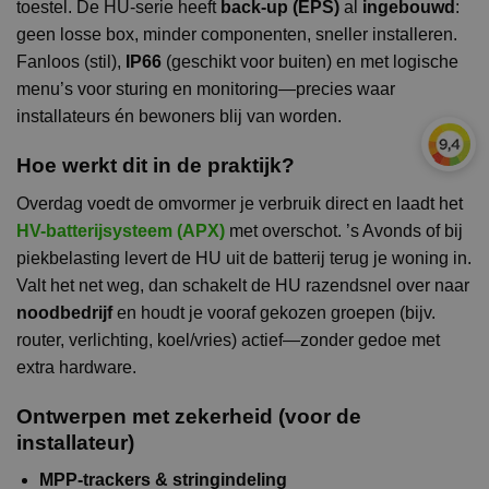
toestel. De HU-serie heeft
back-up (EPS)
al
ingebouwd
:
geen losse box, minder componenten, sneller installeren.
Fanloos (stil),
IP66
(geschikt voor buiten) en met logische
menu’s voor sturing en monitoring—precies waar
installateurs én bewoners blij van worden.
Hoe werkt dit in de praktijk?
Overdag voedt de omvormer je verbruik direct en laadt het
HV-batterijsysteem (APX)
met overschot. ’s Avonds of bij
piekbelasting levert de HU uit de batterij terug je woning in.
Valt het net weg, dan schakelt de HU razendsnel over naar
noodbedrijf
en houdt je vooraf gekozen groepen (bijv.
router, verlichting, koel/vries) actief—zonder gedoe met
extra hardware.
Ontwerpen met zekerheid (voor de
installateur)
MPP-trackers & stringindeling