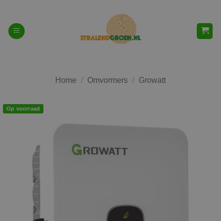
Ga
naar
inhoud
Home
/
Omvormers
/
Growatt
Op voorraad