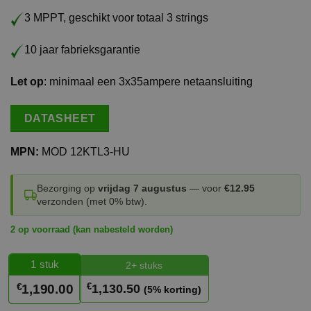
3 MPPT, geschikt voor totaal 3 strings
10 jaar fabrieksgarantie
Let op
: minimaal een 3x35ampere netaansluiting
DATASHEET
MPN:
MOD 12KTL3-HU
Bezorging op
vrijdag 7 augustus
— voor
€12.95
verzonden (met 0% btw).
2 op voorraad (kan nabesteld worden)
1
stuk
2+ stuks
€
€
1,130.50
1,190.00
(5% korting)