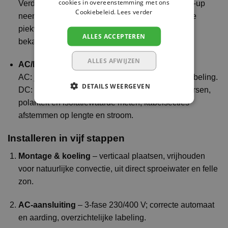
cookies in overeenstemming met ons
Verdeel zware verbruikers over de fasen. In back-up
Cookiebeleid.
Lees verder
neem je vooral de
essentiële
groepen mee; grote
piekverbruikers alleen als je batterijstapel en
ALLES ACCEPTEREN
bekabeling daarop berekend zijn.
ALLES AFWIJZEN
AC/DC-details
AC: juiste automaat/selectiviteit, aarding, nette labeling.
DETAILS WEERGEVEN
DC: waterdichte MC4/
H4-connectors
correct persen,
polariteit en isolatiewaarde meten, kabelsecties
afstemmen op lengte en stroom.
Installeren in vijf stappen
Montage & koeling
– verticaal plaatsen, vrijhouden
voor natuurlijke convectie, uit direct sproeiwater en felle
zon.
AC-aansluiting
– 3-fase 230/400 V; correcte automaat
en aarding, overzichtelijke labeling.