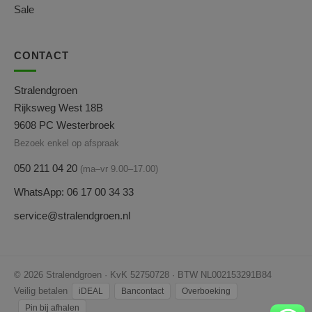
Sale
CONTACT
Stralendgroen
Rijksweg West 18B
9608 PC Westerbroek
Bezoek enkel op afspraak
050 211 04 20
(ma–vr 9.00–17.00)
WhatsApp: 06 17 00 34 33
service@stralendgroen.nl
© 2026 Stralendgroen · KvK 52750728 · BTW NL002153291B84
Veilig betalen
iDEAL
Bancontact
Overboeking
Pin bij afhalen