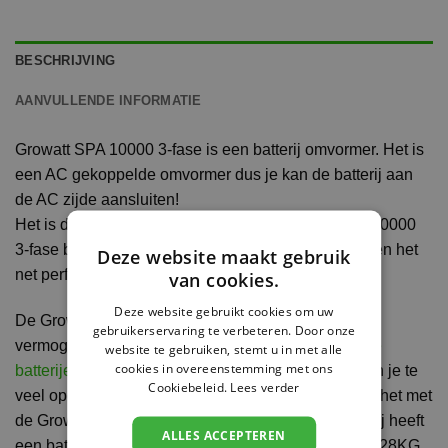
BESCHRIJVING
AANVULLENDE INFORMATIE
Growatt SPA 10000 3-fase is een batterij omvormer. Het is
een AC gekoppelde omvormer dus je kan de batterij aan
de AC zijde aansluiten!
Het is de ideale oplossing gezien de Growatt SPA 10000
3-fase batterij omvormer de zonnepanelen, batterij en het
Deze website maakt gebruik
net perfect op elkaar afstemt.
van cookies.
Deze website gebruikt cookies om uw
De Growatt SPA 10000 3-fase bevat een DC en AC
gebruikerservaring te verbeteren. Door onze
vermogen van 10000wp en je kan hier
High Voltage
website te gebruiken, stemt u in met alle
cookies in overeenstemming met ons
batterijen
op aansluiten. Waar je normaal gesproken je te
Cookiebeleid.
Lees verder
veel opgewekte stroom teruglevert aan het net gaat het met
de Growatt SPA 10000 rechtstreeks de batterij in. Hij heeft
ALLES ACCEPTEREN
een batterij efficiëntie van 97.4% en hij weegt maar 28KG.