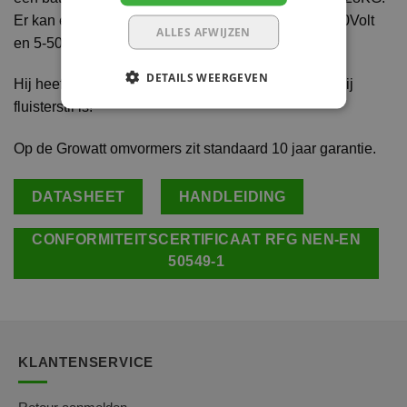
Er kan een batterij aan met een voltage van 100-550Volt
ALLES AFWIJZEN
en 5-50kWh.
DETAILS WEERGEVEN
Hij heeft geen ventilator of transformator waardoor hij
fluisterstil is!
Op de Growatt omvormers zit standaard 10 jaar garantie.
DATASHEET
HANDLEIDING
CONFORMITEITSCERTIFICAAT RFG NEN-EN
50549-1
KLANTENSERVICE