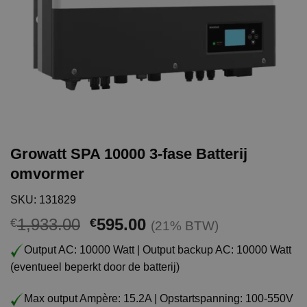
Growatt SPA 10000 3-fase Batterij
omvormer
SKU: 131829
Oorspronkelijke
Huidige
1,933.00
595.00
€
€
(21% BTW)
prijs
prijs
Output AC: 10000 Watt | Output backup AC: 10000 Watt
was:
is:
(eventueel beperkt door de batterij)
€1,933.00.
€595.00.
Max output Ampère: 15.2A | Opstartspanning: 100-550V