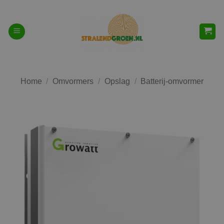
Ga
naar
inhoud
Home
/
Omvormers
/
Opslag
/
Batterij-omvormer