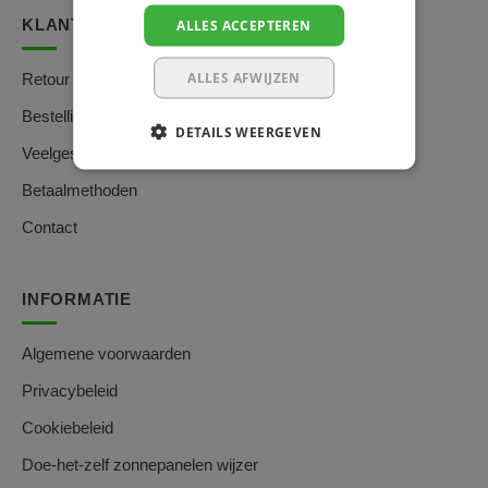
KLANTENSERVICE
ALLES ACCEPTEREN
ALLES AFWIJZEN
Retour aanmelden
Bestelling volgen
DETAILS WEERGEVEN
Veelgestelde vragen
Betaalmethoden
Contact
INFORMATIE
Algemene voorwaarden
Privacybeleid
Cookiebeleid
Doe-het-zelf zonnepanelen wijzer