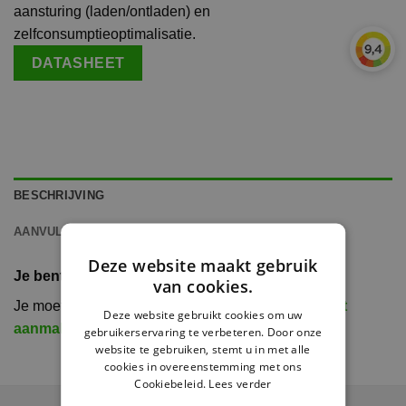
aansturing (laden/ontladen) en
zelfconsumptieoptimalisatie.
DATASHEET
BESCHRIJVING
AANVULLENDE INFORMATIE
Deze website maakt gebruik
Je bent momenteel niet ingelogd
van cookies.
Je moet eerst inloggen of een
installateursaccount
Deze website gebruikt cookies om uw
aanmaken
om dit product te bekijken.
gebruikerservaring te verbeteren. Door onze
website te gebruiken, stemt u in met alle
cookies in overeenstemming met ons
Cookiebeleid.
Lees verder