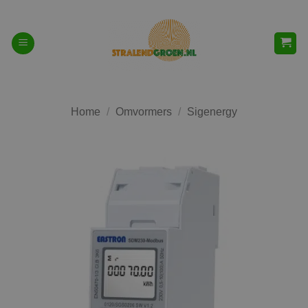
Ga
naar
inhoud
Home
/
Omvormers
/
Sigenergy