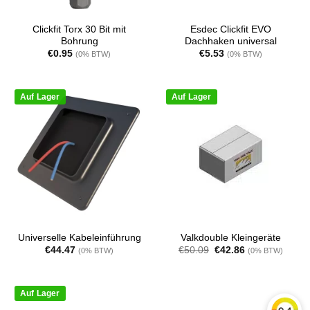
Clickfit Torx 30 Bit mit
Esdec Clickfit EVO
Bohrung
Dachhaken universal
€
0.95
€
5.53
(0% BTW)
(0% BTW)
Auf Lager
Auf Lager
Universelle Kabeleinführung
Valkdouble Kleingeräte
Ursprünglicher
Aktueller
€
44.47
€
50.09
€
42.86
(0% BTW)
(0% BTW)
Preis
Preis
war:
ist:
€50.09
€42.86.
Auf Lager