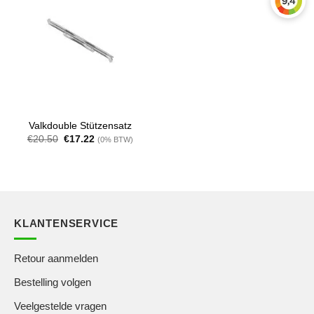
Valkdouble Stützensatz
Ursprünglicher
Aktueller
€
20.50
€
17.22
(0% BTW)
Preis
Preis
war:
ist:
€20.50
€17.22.
KLANTENSERVICE
Retour aanmelden
Bestelling volgen
Veelgestelde vragen