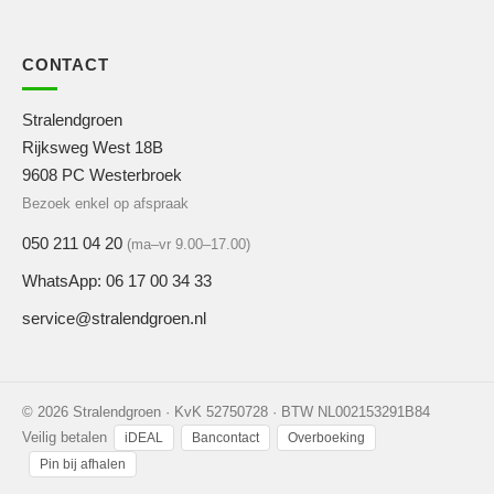
CONTACT
Stralendgroen
Rijksweg West 18B
9608 PC Westerbroek
Bezoek enkel op afspraak
050 211 04 20
(ma–vr 9.00–17.00)
WhatsApp: 06 17 00 34 33
service@stralendgroen.nl
© 2026 Stralendgroen · KvK 52750728 · BTW NL002153291B84
Veilig betalen
iDEAL
Bancontact
Overboeking
Pin bij afhalen