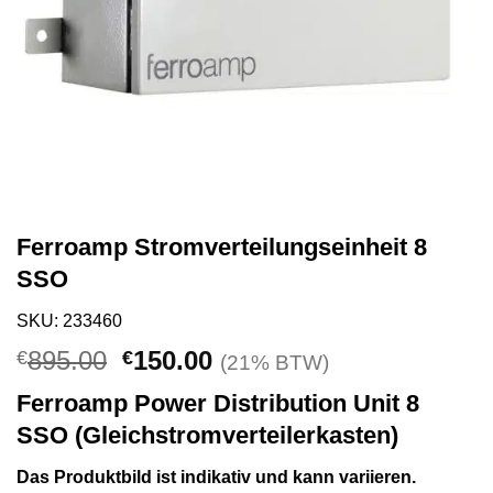
Ferroamp Stromverteilungseinheit 8
SSO
SKU: 233460
Ursprünglicher
Aktueller
895.00
150.00
€
€
(21% BTW)
Preis
Preis
Ferroamp Power Distribution Unit 8
war:
ist:
SSO (Gleichstromverteilerkasten)
€895.00
€150.00.
Das Produktbild ist indikativ und kann variieren.