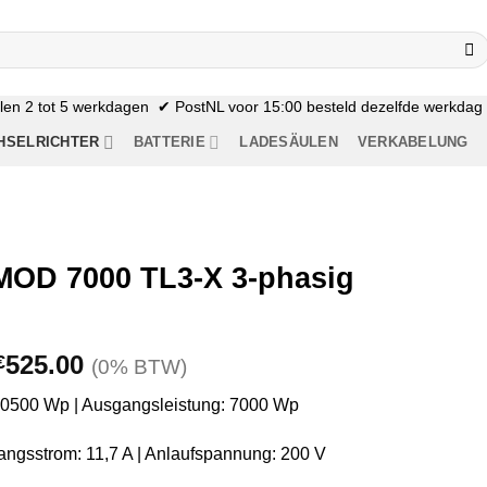
n 2 tot 5 werkdagen ✔ PostNL voor 15:00 besteld dezelfde werkdag n
HSELRICHTER
BATTERIE
LADESÄULEN
VERKABELUNG
MOD 7000 TL3-X 3-phasig
Ursprünglicher
Aktueller
525.00
€
(0% BTW)
Preis
Preis
10500 Wp | Ausgangsleistung: 7000 Wp
war:
ist:
€1,036.68
€525.00.
ngsstrom: 11,7 A | Anlaufspannung: 200 V