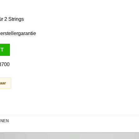
r 2 Strings
erstellergarantie
TT
3700
baar
ONEN