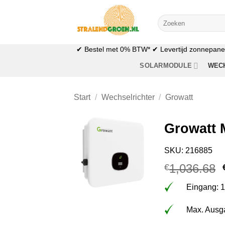
Zum
Inhalt
Suchen
nach:
springen
✔ Bestel met 0% BTW* ✔ Levertijd zonnepanele
SOLARMODULE
WEC
Start
/
Wechselrichter
/
Growatt
Growatt 
SKU: 216885
1,036.68
€
Eingang: 
Max. Ausga