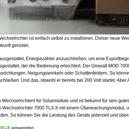
lrichter ist einfach selbst zu installieren. Dieser neue Wechs
kunft gerüstet.
t ausgestattet, Energiezähler anzuschließen, um eine Exportbe
sgestattet, der die Bedienung erleichtert. Der Growatt MOD 70
srichtungen, Neigungswinkeln oder Schattenfeldern. So können
ließen. Und das, obwohl er bereits bei 200 Volt startet. Aber A
on Wechselrichtern für Solarmodule und ist bekannt für sein gute
en-Wechselrichter 7000 TL3-X mit einem Überwachungsmodul, u
nden. So können Sie die Leistung des Geräts jederzeit und über
iFi-X
verwenden.