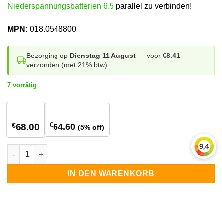
Niederspannungsbatterien 6.5
parallel zu verbinden!
MPN:
018.0548800
Bezorging op
Dienstag 11 August
— voor
€8.41
verzonden (met 21% btw).
7 vorrätig
1
stuk
5+ stuks
€
€
64.60
68.00
(5% off)
Parallelkabel für Growatt GBLI 6532 6.5 Niederspannungsbatte
IN DEN WARENKORB