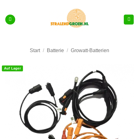
Zum
Inhalt
springen
Start
/
Batterie
/
Growatt-Batterien
Auf Lager