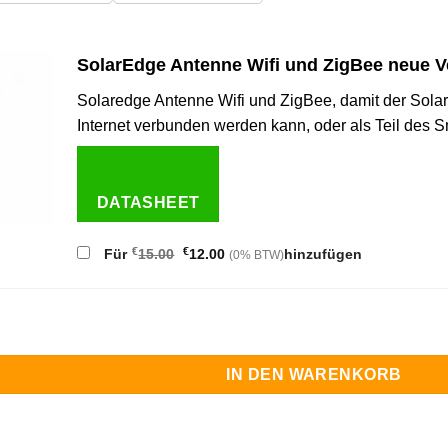
SolarEdge Antenne Wifi und ZigBee neue V
Solaredge Antenne Wifi und ZigBee, damit der Sola
Internet verbunden werden kann, oder als Teil des 
DATASHEET
Ursprünglicher
Aktueller
€
€
Für
15.00
12.00
hinzufügen
(0% BTW)
Preis
Preis
war:
ist:
€15.00
€12.00.
HD-Wave mit SetApp Konfiguration Menge
IN DEN WARENKORB