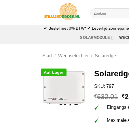
Zum
Inhalt
Suchen
nach:
springen
✔ Bestel met 0% BTW* ✔ Levertijd zonnepanele
SOLARMODULE
WEC
Start
/
Wechselrichter
/
Solaredge
Solaredg
Auf Lager
SKU: 797
Ur
632.01
2
€
€
Pr
Eingangsle
wa
€6
Maximale 