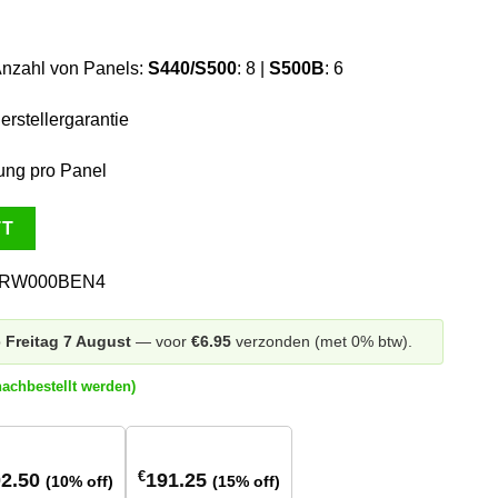
Anzahl von Panels:
S440/S500
: 8 |
S500B
: 6
erstellergarantie
ng pro Panel
TT
/RW000BEN4
p
Freitag 7 August
— voor
€6.95
verzonden (met 0% btw).
nachbestellt werden)
2 stuks
48+ stuks
€
2.50
191.25
(10% off)
(15% off)