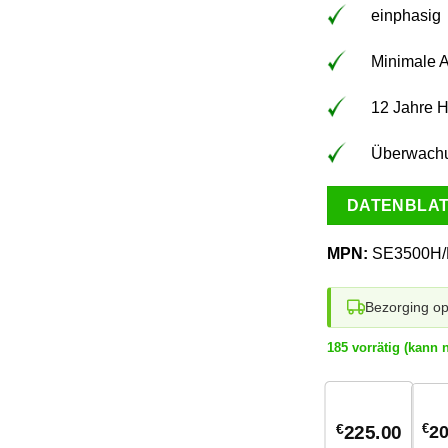
einphasig
Minimale 
12 Jahre H
Überwachu
DATENBLA
MPN:
SE3500H
Bezorging o
185 vorrätig (kann 
1
stuk
€
€
20
225.00