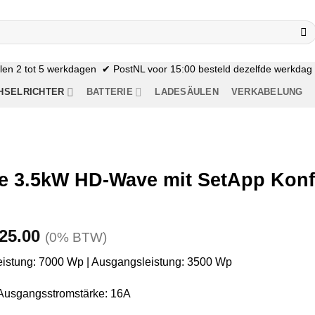
n 2 tot 5 werkdagen ✔ PostNL voor 15:00 besteld dezelfde werkdag n
HSELRICHTER
BATTERIE
LADESÄULEN
VERKABELUNG
e 3.5kW HD-Wave mit SetApp Konf
sprünglicher
Aktueller
25.00
(0% BTW)
eis
Preis
istung: 7000 Wp | Ausgangsleistung: 3500 Wp
r:
ist:
32.01
€225.00.
Ausgangsstromstärke: 16A