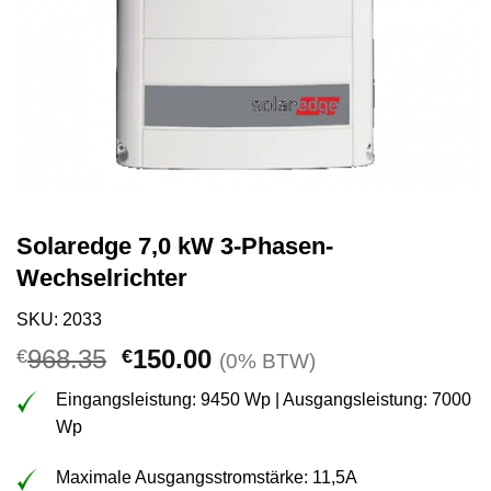
Solaredge 7,0 kW 3-Phasen-
Wechselrichter
SKU: 2033
Ursprünglicher
Aktueller
968.35
150.00
€
€
(0% BTW)
Preis
Preis
Eingangsleistung: 9450 Wp | Ausgangsleistung: 7000
war:
ist:
Wp
€968.35
€150.00.
Maximale Ausgangsstromstärke: 11,5A