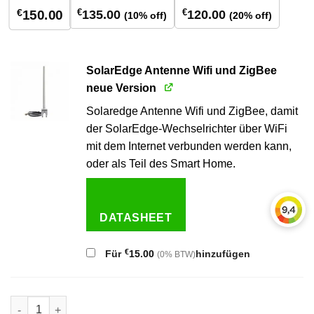
€
€
€
135.00
120.00
150.00
(10% off)
(20% off)
SolarEdge Antenne Wifi und ZigBee
neue Version
Solaredge Antenne Wifi und ZigBee, damit
der SolarEdge-Wechselrichter über WiFi
mit dem Internet verbunden werden kann,
oder als Teil des Smart Home.
DATASHEET
€
Für
15.00
hinzufügen
(0% BTW)
Solaredge 7,0 kW 3-Phasen-Wechselrichter Menge