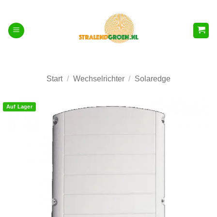
Zum
Inhalt
springen
Start
/
Wechselrichter
/
Solaredge
Auf Lager