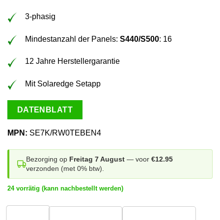
3-phasig
Mindestanzahl der Panels:
S440/S500
: 16
12 Jahre Herstellergarantie
Mit Solaredge Setapp
DATENBLATT
MPN:
SE7K/RW0TEBEN4
Bezorging op
Freitag 7 August
— voor
€12.95
verzonden (met 0% btw).
24 vorrätig (kann nachbestellt werden)
1
stuk
2 stuks
18+ stuks