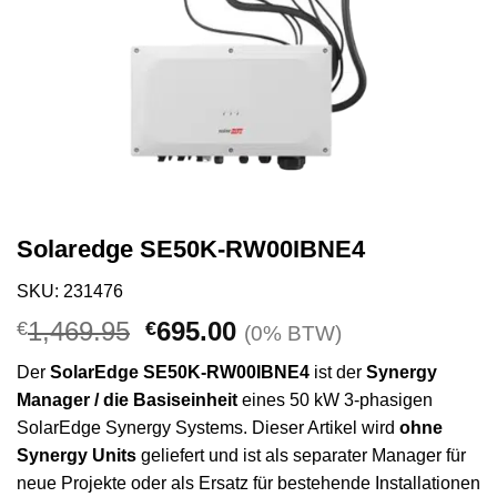
Solaredge SE50K-RW00IBNE4
SKU: 231476
Ursprünglicher
Aktueller
1,469.95
695.00
€
€
(0% BTW)
Preis
Preis
Der
SolarEdge SE50K-RW00IBNE4
ist der
Synergy
war:
ist:
Manager / die Basiseinheit
eines 50 kW 3-phasigen
€1,469.95
€695.00.
SolarEdge Synergy Systems. Dieser Artikel wird
ohne
Synergy Units
geliefert und ist als separater Manager für
neue Projekte oder als Ersatz für bestehende Installationen