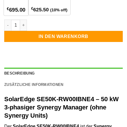
€
€
625.50
695.00
(10% off)
Solaredge SE50K-RW00IBNE4 Menge
IN DEN WARENKORB
BESCHREIBUNG
ZUSÄTZLICHE INFORMATIONEN
SolarEdge SE50K-RW00IBNE4 – 50 kW
3-phasiger Synergy Manager (ohne
Synergy Units)
Der
SolarEdge SE50K-RW00IBNE4
ist der
Synergy