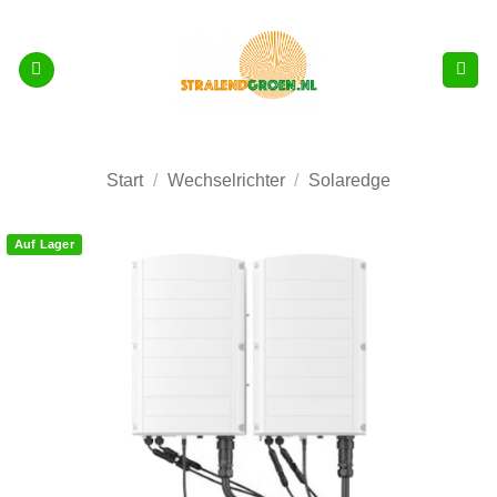
Zum
Inhalt
springen
Start
/
Wechselrichter
/
Solaredge
Auf Lager