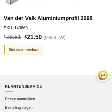
Van der Valk Aluminiumprofil 2098
SKU: 143869
Ursprünglicher
Aktueller
28.51
21.50
€
€
(0% BTW)
Preis
Preis
war:
ist:
Niet meer leverbaar
€28.51
€21.50.
KLANTENSERVICE
Retour aanmelden
Bestelling volgen