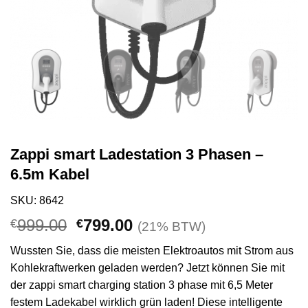
Zappi smart Ladestation 3 Phasen –
6.5m Kabel
SKU: 8642
Ursprünglicher
Aktueller
999.00
799.00
€
€
(21% BTW)
Preis
Preis
Wussten Sie, dass die meisten Elektroautos mit Strom aus
war:
ist:
Kohlekraftwerken geladen werden? Jetzt können Sie mit
€999.00
€799.00.
der zappi smart charging station 3 phase mit 6,5 Meter
festem Ladekabel wirklich grün laden! Diese intelligente