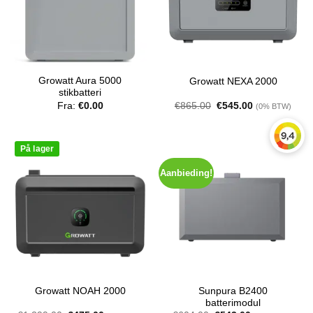
Growatt Aura 5000
Growatt NEXA 2000
stikbatteri
Den
Den
Fra:
€
0.00
€
865.00
€
545.00
(0% BTW)
oprindelige
aktuelle
pris
pris
var:
er:
€865.00.
€545.00.
På lager
Aanbieding!
Sunpura B2400
Growatt NOAH 2000
batterimodul