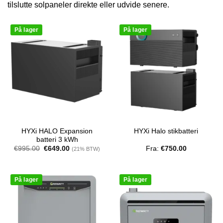
tilslutte solpaneler direkte eller udvide senere.
På lager
På lager
HYXi HALO Expansion
HYXi Halo stikbatteri
batteri 3 kWh
Den
Den
€
995.00
€
649.00
Fra:
€
750.00
(21% BTW)
oprindelige
aktuelle
pris
pris
var:
er:
€995.00.
€649.00.
På lager
På lager