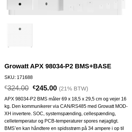
Growatt APX 98034-P2 BMS+BASE
SKU: 171688
Den
Den
324.00
245.00
€
€
(21% BTW)
oprindelige
aktuelle
APX 98034-P2 BMS måler 69 x 18,5 x 29,5 cm og vejer 16
pris
pris
kg. Den kommunikerer via CAN/RS485 med Growatt MOD-
var:
er:
XH invertere. SOC, systemspænding, cellespænding,
€324.00.
€245.00.
celletemperatur og PCB-temperaturer spores nøjagtigt.
BMS’en kan håndtere en spidsstrøm på 34 ampere i op til