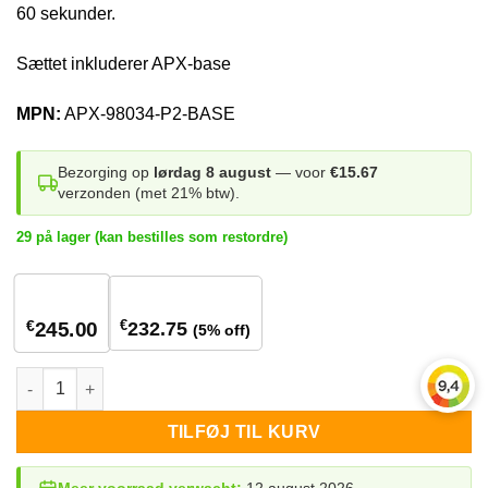
60 sekunder.
Sættet inkluderer APX-base
MPN:
APX-98034-P2-BASE
Bezorging op
lørdag 8 august
— voor
€15.67
verzonden (met 21% btw).
29 på lager (kan bestilles som restordre)
1
stuk
8+ stuks
€
€
232.75
245.00
(5% off)
Growatt APX 98034-P2 BMS+BASE antal
TILFØJ TIL KURV