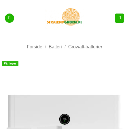
Fortsæt
til
indhold
Forside
/
Batteri
/
Growatt-batterier
På lager