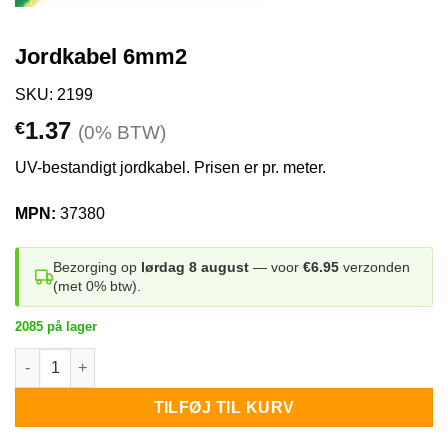
Jordkabel 6mm2
SKU: 2199
1.37
€
(0% BTW)
UV-bestandigt jordkabel. Prisen er pr. meter.
MPN:
37380
Bezorging op
lørdag 8 august
— voor
€6.95
verzonden
(met 0% btw).
2085 på lager
Jordkabel 6mm2 antal
TILFØJ TIL KURV