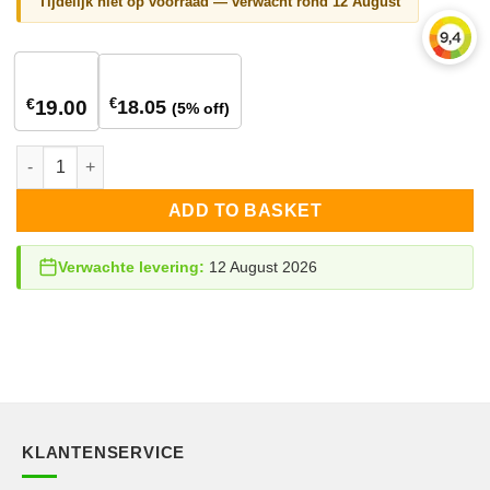
Tijdelijk niet op voorraad — verwacht rond 12 August
1
stuk
10+ stuks
€
€
18.05
19.00
(5% off)
Growatt Com connector 30 pins for MID-XH quantity
ADD TO BASKET
Verwachte levering:
12 August 2026
KLANTENSERVICE