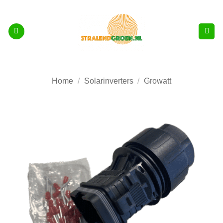
Skip
to
content
Home
/
Solarinverters
/
Growatt