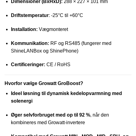
Dimensioner (BxHxD):
288 × 227 × 101 mm
Driftstemperatur
: -25°C til +60°C
Installation:
Vægmonteret
Kommunikation:
RF og RS485 (fungerer med
ShineLANBox og ShinePhone)
Certificeringer:
CE / RoHS
Hvorfor vælge Growatt GroBoost?
Ideel løsning til dynamisk kedelopvarmning med
solenergi
Øger selvforbruget med op til 92 %
, når den
kombineres med Growatt-invertere