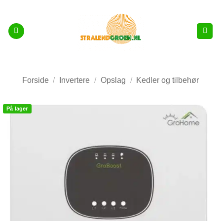
Fortsæt
til
indhold
Forside
/
Invertere
/
Opslag
/
Kedler og tilbehør
På lager