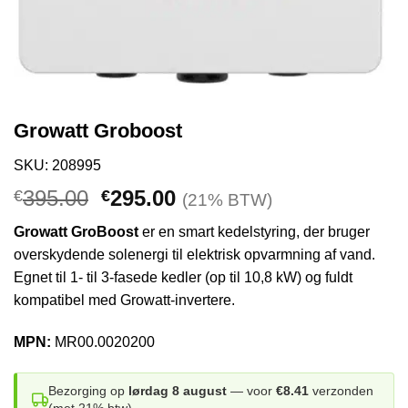
Growatt Groboost
SKU: 208995
Den
Den
395.00
295.00
€
€
(21% BTW)
oprindelige
aktuelle
Growatt GroBoost
er en smart kedelstyring, der bruger
pris
pris
overskydende solenergi til elektrisk opvarmning af vand.
var:
er:
Egnet til 1- til 3-fasede kedler (op til 10,8 kW) og fuldt
€395.00.
€295.00.
kompatibel med Growatt-invertere.
MPN:
MR00.0020200
Bezorging op
lørdag 8 august
— voor
€8.41
verzonden
(met 21% btw).