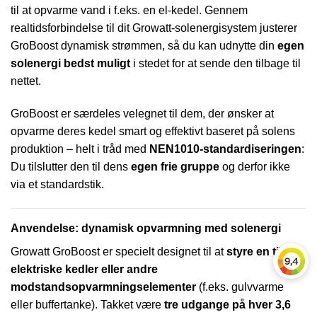
til at opvarme vand i f.eks. en el-kedel. Gennem
realtidsforbindelse til dit Growatt-solenergisystem justerer
GroBoost dynamisk strømmen, så du kan udnytte din
egen
solenergi bedst muligt
i stedet for at sende den tilbage til
nettet.
GroBoost er særdeles velegnet til dem, der ønsker at
opvarme deres kedel smart og effektivt baseret på solens
produktion – helt i tråd med
NEN1010-standardiseringen
:
Du tilslutter den til dens
egen frie gruppe
og derfor ikke
via et standardstik.
Anvendelse: dynamisk opvarmning med solenergi
Growatt GroBoost er specielt designet til at
styre en til tre
elektriske kedler eller andre
modstandsopvarmningselementer
(f.eks. gulvvarme
eller buffertanke). Takket være
tre udgange på hver 3,6