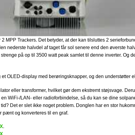
 MPP Trackers. Det betyder, at der kan tilsluttes 2 serieforbun
s. den nederste halvdel af taget får sol senere end den øverste hal
 2 strenge på op til 3500 watt peak samlet til denne inverter. Og
 et OLED-display med berøringsknapper, og den understøtter ek
lator eller transformer, hvilket gør dem ekstremt støjsvage. De
en WiFi-/LAN- eller radioforbindelse, så du kan se dine solpane
ke tid? Det er slet ikke noget problem. Donglen har en stor huko
r pænt og konverteres til en graf.
-X
.
-X
.