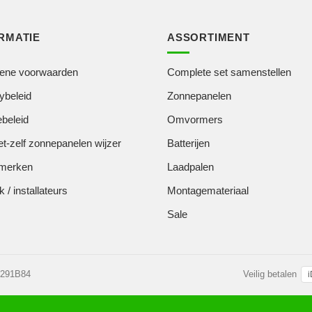
RMATIE
ASSORTIMENT
ene voorwaarden
Complete set samenstellen
ybeleid
Zonnepanelen
beleid
Omvormers
t-zelf zonnepanelen wijzer
Batterijen
merken
Laadpalen
k / installateurs
Montagemateriaal
Sale
3291B84
Veilig betalen