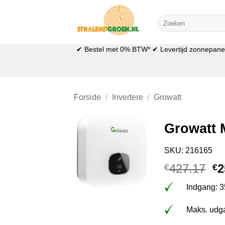
Fortsæt
til
Søg
efter:
indhold
✔ Bestel met 0% BTW* ✔ Levertijd zonnepanele
Forside
/
Invertere
/
Growatt
Growatt 
SKU: 216165
D
427.17
2
€
€
op
Indgang: 3
pr
va
Maks. udga
€4