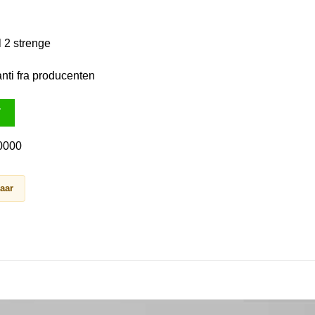
l 2 strenge
anti fra producenten
T
0000
baar