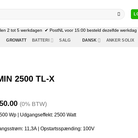
L
n 2 tot 5 werkdagen ✔ PostNL voor 15:00 besteld dezelfde werkdag n
GROWATT
BATTERI
SALG
DANSK
ANKER SOLIX
MIN 2500 TL-X
en
Den
50.00
(0% BTW)
rindelige
aktuelle
500 Wp | Udgangseffekt: 2500 Watt
is
pris
r:
er:
ngsstrøm: 11,3A | Opstartsspænding: 100V
27.17.
€250.00.