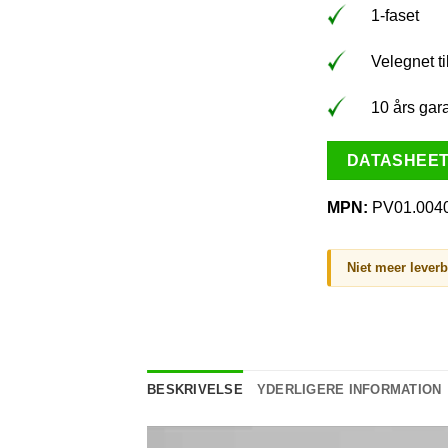
1-faset
Velegnet ti
10 års gar
DATASHEE
MPN:
PV01.004
Niet meer lever
BESKRIVELSE
YDERLIGERE INFORMATION