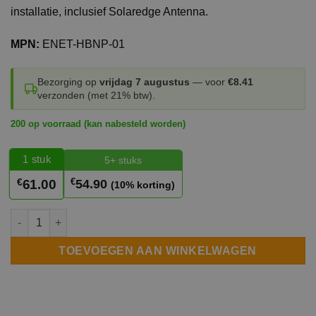
installatie, inclusief Solaredge Antenna.
MPN:
ENET-HBNP-01
Bezorging op
vrijdag 7 augustus
— voor
€8.41
verzonden (met 21% btw).
200 op voorraad (kan nabesteld worden)
1
stuk
5+ stuks
€
€
54.90
61.00
(10% korting)
SolarEdge Home Network Plug-in ENET-HBNP-01 aantal
TOEVOEGEN AAN WINKELWAGEN