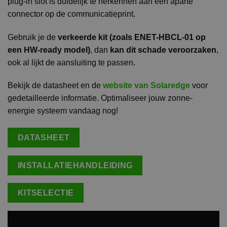
plug-in slot is duidelijk te herkennen aan een aparte
connector op de communicatieprint.
Gebruik je de
verkeerde kit (zoals ENET-HBCL-01 op
een HW-ready model)
, dan
kan dit schade veroorzaken
,
ook al lijkt de aansluiting te passen.
Bekijk de datasheet en de
website van Solaredge
voor
gedetailleerde informatie. Optimaliseer jouw zonne-
energie systeem vandaag nog!
DATASHEET
INSTALLATIEHANDLEIDING
KITSELECTIE