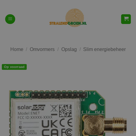
Ga
naar
inhoud
Home
/
Omvormers
/
Opslag
/
Slim energiebeheer
Op voorraad