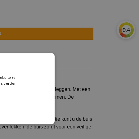
N
ebsite te
es verder
en watertracé willen aanleggen. Met een
diverse waterleidingsystemen. De
heid.
ele en robuuste constructie kunt u de buis
ver lekken; de buis zorgt voor een veilige