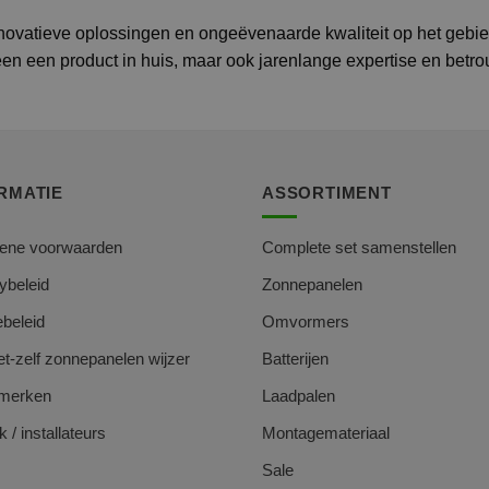
novatieve oplossingen en ongeëvenaarde kwaliteit op het gebi
een een product in huis, maar ook jarenlange expertise en betr
RMATIE
ASSORTIMENT
ene voorwaarden
Complete set samenstellen
ybeleid
Zonnepanelen
beleid
Omvormers
t-zelf zonnepanelen wijzer
Batterijen
merken
Laadpalen
k / installateurs
Montagemateriaal
Sale