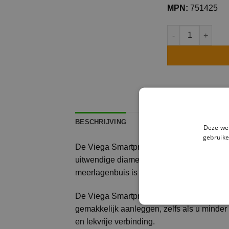
MPN:
751425
Viega Smartpress
BESCHRIJVING
Deze web
gebruike
De Viega Smartpress Meerlagenbuis 16mm x
uitwendige diameter van 16mm en een wan
meerlagenbuis is gemaakt van zeer hoogwa
De Viega Smartpress Meerlagenbuis is ontw
gemakkelijk aanleggen, zelfs als u minder 
en lekvrije verbinding.