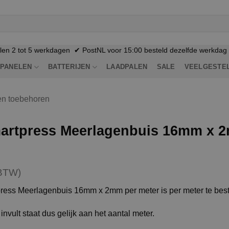
n 2 tot 5 werkdagen ✔ PostNL voor 15:00 besteld dezelfde werkdag n
PANELEN
BATTERIJEN
LAADPALEN
SALE
VEELGESTE
en toebehoren
artpress Meerlagenbuis 16mm x 2
BTW)
ess Meerlagenbuis 16mm x 2mm per meter is per meter te best
invult staat dus gelijk aan het aantal meter.