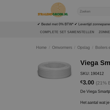
Ga
naar
Zoeken
naar:
inhoud
✔ Bestel met 0% BTW* ✔ Levertijd zonnepanele
COMPLETE SET SAMENSTELLEN
ZONNE
Home
/
Omvormers
/
Opslag
/
Boilers 
Viega Sm
SKU: 190412
3.00
€
(21% 
De Viega Smartpr
Het aantal wat je 