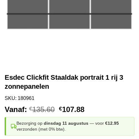
Esdec Clickfit Staaldak portrait 1 rij 3
zonnepanelen
SKU: 180961
Oorspronkelijke
Huidige
Vanaf:
135.60
107.88
€
€
prijs
prijs
was:
is:
Bezorging op
dinsdag 11 augustus
— voor
€12.95
verzonden (met 0% btw).
€135.60.
€107.88.