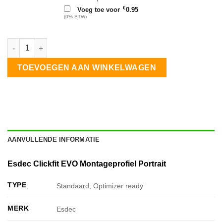
€
Voeg toe voor
0.95
(0% BTW)
Esdec Clickfit Staaldak portrait 1 rij 3 zonnepanelen aantal
TOEVOEGEN AAN WINKELWAGEN
AANVULLENDE INFORMATIE
Esdec Clickfit EVO Montageprofiel Portrait
TYPE
Standaard, Optimizer ready
MERK
Esdec