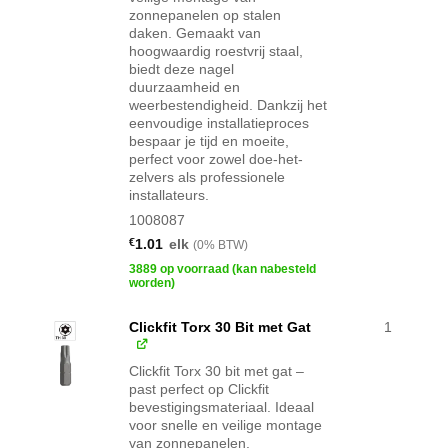
zonnepanelen op stalen
daken. Gemaakt van
hoogwaardig roestvrij staal,
biedt deze nagel
duurzaamheid en
weerbestendigheid. Dankzij het
eenvoudige installatieproces
bespaar je tijd en moeite,
perfect voor zowel doe-het-
zelvers als professionele
installateurs.
1008087
€
1.01
elk
(0% BTW)
3889 op voorraad (kan nabesteld
worden)
Clickfit Torx 30 Bit met Gat
1
Clickfit Torx 30 bit met gat –
past perfect op Clickfit
bevestigingsmateriaal. Ideaal
voor snelle en veilige montage
van zonnepanelen.