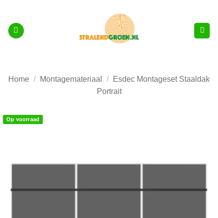
Ga
naar
inhoud
Home
/
Montagemateriaal
/
Esdec Montageset Staaldak
Portrait
Op voorraad