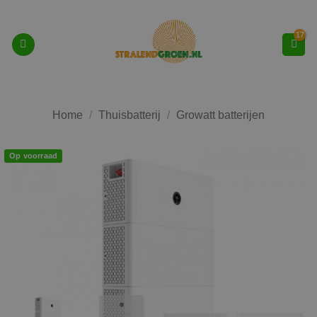
Ga
naar
inhoud
Home
/
Thuisbatterij
/
Growatt batterijen
Op voorraad