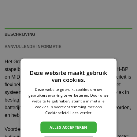
BESCHRIJVING
AANVULLENDE INFORMATIE
Het Growatt APX batterijsysteem is een modulair,
stapelbaar batterijsysteem, geschikt voor de MOD XH-BP
Deze website maakt gebruik
en MID XH 3fase serie van Growatt. De opslagcapaciteit is
van cookies.
flexibel te moduleren tussen de 5kWh en 30 kWh. Het
Deze website gebruikt cookies om uw
systeem neemt tot 20kWh 69 bij 18,5cm vloeroppervlak in
gebruikerservaring te verbeteren. Door onze
beslag. Bij een grotere capaciteit (dus meer dan 4
website te gebruiken, stemt u in met alle
cookies in overeenstemming met ons
batterijmodules) moet een tweede stapel gemaakt worden,
Cookiebeleid.
Lees verder
en heb je dus 2 bases nodig.
ALLES ACCEPTEREN
Voordeel van de APX batterijsystemen is dat er per
batterijmodule wordt geoptimaliseerd. Verschillende SOC