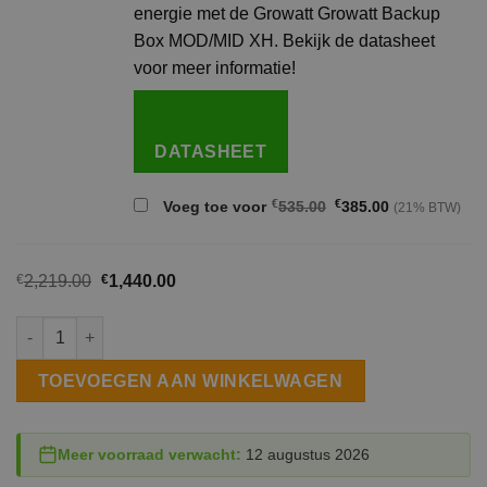
energie met de Growatt Growatt Backup
Box MOD/MID XH. Bekijk de datasheet
voor meer informatie!
DATASHEET
Oorspronkelijke
Huidige
€
€
Voeg toe voor
535.00
385.00
(21% BTW)
prijs
prijs
was:
is:
€535.00.
€385.00.
€
2,219.00
€
1,440.00
Growatt APX batterijsysteem voor MOD-XH en MID-XH aantal
TOEVOEGEN AAN WINKELWAGEN
Meer voorraad verwacht:
12 augustus 2026