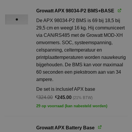
Growatt APX 98034-P2 BMS+BASE
De APX 98034-P2 BMS is 69 bij 18,5 bij
29,5 cm en weegt 16 kg. Hij communiceert
via CAN/RS485 met de Growatt MOD-XH
omvormers. SOC, systeemspanning,
celspanning, celtemperatuur en
printplaattemperaturen worden nauwkeurig
bijgehouden. De BMS kan voor maximaal
60 seconden een piekstroom aan van 34
ampere.
De set is inclusief APX base
Oorspronkelijke
Huidige
€
324.00
€
245.00
(21% BTW)
prijs
prijs
29 op voorraad (kan nabesteld worden)
was:
is:
€324.00.
€245.00.
Growatt APX Battery Base