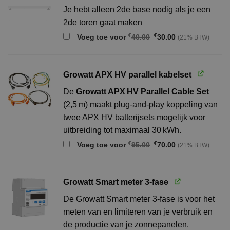
Je hebt alleen 2de base nodig als je een
2de toren gaat maken
Oorspronkelijke
Huidige
€
€
Voeg toe voor
40.00
30.00
(21% BTW)
prijs
prijs
was:
is:
€40.00.
€30.00.
Growatt APX HV parallel kabelset
De
Growatt APX HV Parallel Cable Set
(2,5 m) maakt plug‑and‑play koppeling van
twee APX HV batterijsets mogelijk voor
uitbreiding tot maximaal 30 kWh.
Oorspronkelijke
Huidige
€
€
Voeg toe voor
95.00
70.00
(21% BTW)
prijs
prijs
was:
is:
€95.00.
€70.00.
Growatt Smart meter 3-fase
De Growatt Smart meter 3-fase is voor het
meten van en limiteren van je verbruik en
de productie van je zonnepanelen.