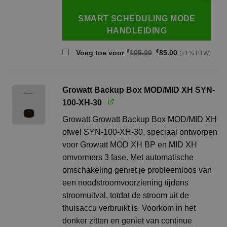
SMART SCHEDULING MODE
HANDLEIDING
Oorspronkelijke
Huidige
€
€
Voeg toe voor
105.00
85.00
(21% BTW)
prijs
prijs
was:
is:
€105.00.
€85.00.
Growatt Backup Box MOD/MID XH SYN-
100-XH-30
Growatt Growatt Backup Box MOD/MID XH
ofwel SYN-100-XH-30, speciaal ontworpen
voor Growatt MOD XH BP en MID XH
omvormers 3 fase. Met automatische
omschakeling geniet je probleemloos van
een noodstroomvoorziening tijdens
stroomuitval, totdat de stroom uit de
thuisaccu verbruikt is. Voorkom in het
donker zitten en geniet van continue