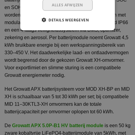
ALLES AFWIJZEN
en SOH modules kunnen met elkaar gecombineerd
worden. De APX gebruikt kobaltvrije LiFePO4-cellen met
DETAILS WEERGEVEN
modulaire energie-optimalisatie, beschermingsgraad IP66
en een 4-laags veiligheidssysteem via BMS, optimizer,
zekering en aerosol. Per batterijmodule noemt Growatt 4,5
kWh bruikbare energie bij een werkspanningsbereik van
330–450 V. Het daadwerkelijke laad- en ontlaadvermogen
wordt begrensd door de gekozen Growatt XH-omvormer.
Voor exportlimiet en slimme sturing is een compatibele
Growatt energiemeter nodig.
Het Growatt APX batterijsysteem voor MOD XH-BP en MID
XH is schaalbaar van 5 tot 30 kWh per set; bij compatibele
MID 11–30KTL3-XH omvormers kan de totale
batterijcapaciteit per omvormer oplopen tot 60 kWh.
De
Growatt APX 5.0P-B1 HV batterij module
is een 50 kg
zware kobaltvrije LiFePO4-batterijmodule van 5kWh, met