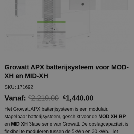
Growatt APX batterijsysteem voor MOD-
XH en MID-XH
SKU: 171692
Oorspronkelijke
Huidige
Vanaf:
2,219.00
1,440.00
€
€
prijs
prijs
Het Growatt APX batterijsysteem is een modulair,
was:
is:
stapelbaar batterijsysteem, geschikt voor de
MOD XH-BP
€2,219.00.
€1,440.00.
en
MID XH
3fase serie van Growatt. De opslagcapaciteit is
flexibel te moduleren tussen de 5kWh en 30 kWh. Het