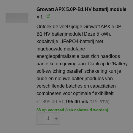
Growatt APX 5.0P-B1 HV batterij module
× 1
Ontdek de veelzijdige Growatt APX 5.0P-
B1 HV batterijmodule! Deze 5 kWh,
kobaltvrije LiFePO4-batterij met
ingebouwde modulaire
energieoptimalisatie past zich naadloos
aan elke omgeving aan. Dankzij de 'Battery
soft-switching parallel' schakeling kun je
oude en nieuwe batterijmodules van
verschillende batches en capaciteiten
combineren voor optimale flexibiliteit.
Oorspronkelijke
Huidige
€
1,895.00
€
1,195.00
elk
(21% BTW)
prijs
prijs
68 op voorraad (kan nabesteld worden)
was:
is:
€1,895.00.
€1,195.00.
Growatt APX 5.0P-B1 HV batterij module aantal