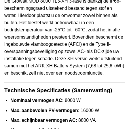
De Growatt MOD 8000 TL3-XH 3-fase is dankzij de IP66-
beschermingsgraad uitstekend bestand tegen stof en
water. Hierdoor plaatst u de omvormer zowel binnen als
buiten. Het toestel werkt betrouwbaar in een
bedrijfstemperatuur van -25°C tot +60°C, zodat het in alle
weersomstandigheden presteert. Bovendien beschermt de
ingebouwde vlamboogdetectie (AFCI) en de Type II-
overspanningsbeveiliging op zowel AC- als DC-zijde uw
installatie tegen schade. Deze XH-versie werkt uitsluitend
samen met het ARK XH Battery System (7,68 tot 25,6 kWh)
en beschikt zelf niet over een noodstroomfunctie.
Technische Specificaties (Samenvatting)
Nominaal vermogen AC:
8000 W
Max. aanbevolen PV-vermogen:
16000 W
Max. schijnbaar vermogen AC:
8800 VA