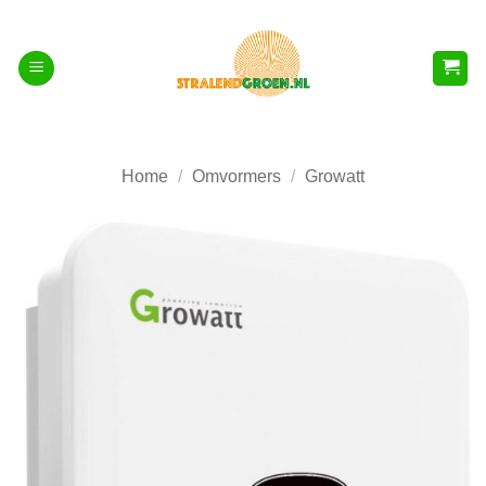
Ga
naar
inhoud
Home
/
Omvormers
/
Growatt