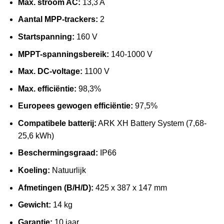
Max. stroom AC:
13,3 A
Aantal MPP-trackers:
2
Startspanning:
160 V
MPPT-spanningsbereik:
140-1000 V
Max. DC-voltage:
1100 V
Max. efficiëntie:
98,3%
Europees gewogen efficiëntie:
97,5%
Compatibele batterij:
ARK XH Battery System (7,68-
25,6 kWh)
Beschermingsgraad:
IP66
Koeling:
Natuurlijk
Afmetingen (B/H/D):
425 x 387 x 147 mm
Gewicht:
14 kg
Garantie:
10 jaar