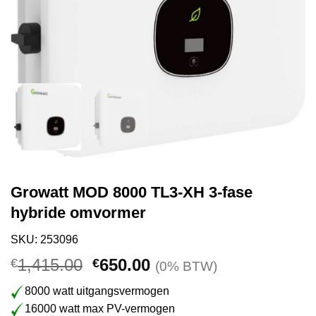
Growatt MOD 8000 TL3-XH 3-fase
hybride omvormer
SKU: 253096
Oorspronkelijke
Huidige
1,415.00
650.00
€
€
(0% BTW)
prijs
prijs
8000 watt uitgangsvermogen
was:
is:
16000 watt max PV-vermogen
€1,415.00.
€650.00.