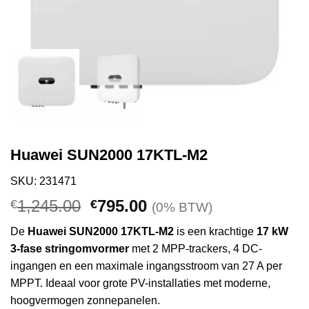
Huawei SUN2000 17KTL-M2
SKU: 231471
Oorspronkelijke
Huidige
1,245.00
795.00
€
€
(0% BTW)
prijs
prijs
De
Huawei SUN2000 17KTL-M2
is een krachtige
17 kW
was:
is:
3-fase stringomvormer
met 2 MPP-trackers, 4 DC-
€1,245.00.
€795.00.
ingangen en een maximale ingangsstroom van 27 A per
MPPT. Ideaal voor grote PV-installaties met moderne,
hoogvermogen zonnepanelen.