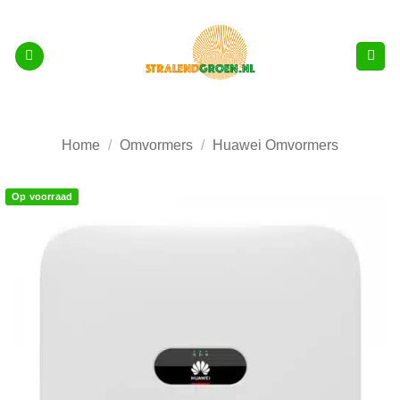
Ga
naar
inhoud
Home
/
Omvormers
/
Huawei Omvormers
Op voorraad