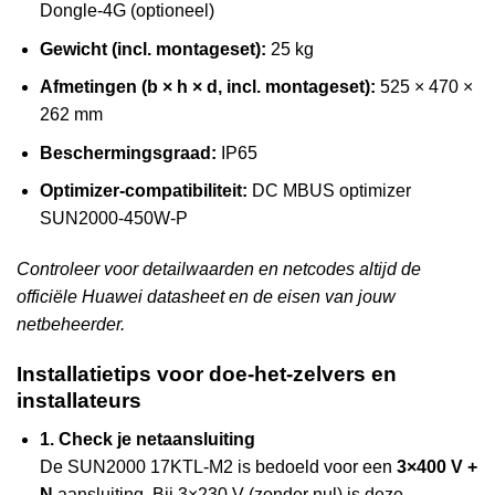
Dongle-4G (optioneel)
Gewicht (incl. montageset):
25 kg
Afmetingen (b × h × d, incl. montageset):
525 × 470 ×
262 mm
Beschermingsgraad:
IP65
Optimizer-compatibiliteit:
DC MBUS optimizer
SUN2000-450W-P
Controleer voor detailwaarden en netcodes altijd de
officiële Huawei datasheet en de eisen van jouw
netbeheerder.
Installatietips voor doe-het-zelvers en
installateurs
1. Check je netaansluiting
De SUN2000 17KTL-M2 is bedoeld voor een
3×400 V +
N
aansluiting. Bij 3×230 V (zonder nul) is deze