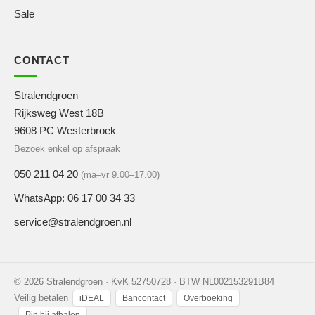
Sale
CONTACT
Stralendgroen
Rijksweg West 18B
9608 PC Westerbroek
Bezoek enkel op afspraak
050 211 04 20
(ma–vr 9.00–17.00)
WhatsApp: 06 17 00 34 33
service@stralendgroen.nl
© 2026 Stralendgroen · KvK 52750728 · BTW NL002153291B84
Veilig betalen
iDEAL
Bancontact
Overboeking