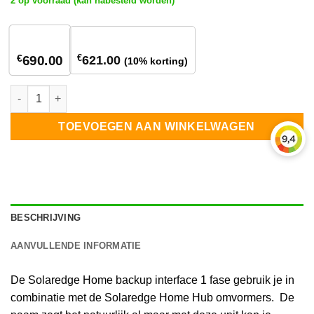
2 op voorraad (kan nabesteld worden)
1
stuk
5+ stuks
€
€
621.00
690.00
(10% korting)
Solaredge Home backup interface 1 fase aantal
TOEVOEGEN AAN WINKELWAGEN
BESCHRIJVING
AANVULLENDE INFORMATIE
De Solaredge Home backup interface 1 fase gebruik je in
combinatie met de Solaredge Home Hub omvormers. De