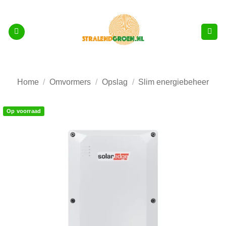
Ga
naar
inhoud
Home
/
Omvormers
/
Opslag
/
Slim energiebeheer
Op voorraad