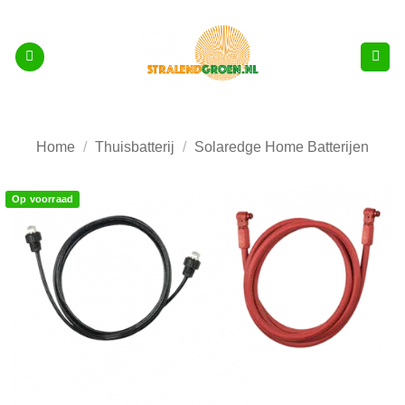
Ga
naar
inhoud
Home
/
Thuisbatterij
/
Solaredge Home Batterijen
Op voorraad