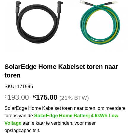
SolarEdge Home Kabelset toren naar
toren
SKU: 171995
Oorspronkelijke
Huidige
193.00
175.00
€
€
(21% BTW)
prijs
prijs
SolarEdge Home Kabelset toren naar toren, om meerdere
was:
is:
torens van de
SolarEdge Home Batterij 4.6kWh Low
€193.00.
€175.00.
Voltage
aan elkaar te verbinden, voor meer
opslagcapaciteit.