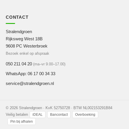
CONTACT
Stralendgroen
Rijksweg West 18B
9608 PC Westerbroek
Bezoek enkel op afspraak
050 211 04 20
(ma–vr 9.00–17.00)
WhatsApp: 06 17 00 34 33
service@stralendgroen.nl
© 2026 Stralendgroen · KvK 52750728 · BTW NL002153291B84
Veilig betalen
iDEAL
Bancontact
Overboeking
Pin bij afhalen