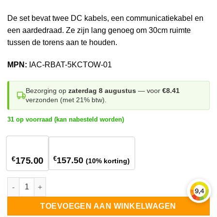
De set bevat twee DC kabels, een communicatiekabel en
een aardedraad. Ze zijn lang genoeg om 30cm ruimte
tussen de torens aan te houden.
MPN:
IAC-RBAT-5KCTOW-01
Bezorging op
zaterdag 8 augustus
— voor
€8.41
verzonden (met 21% btw).
31 op voorraad (kan nabesteld worden)
1
stuk
5+ stuks
€
€
157.50
175.00
(10% korting)
SolarEdge Home Kabelset toren naar toren aantal
TOEVOEGEN AAN WINKELWAGEN