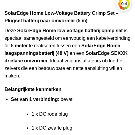
SolarEdge Home Low-Voltage Battery Crimp Set –
Plugset batterij naar omvormer (5 m)
Deze
SolarEdge Home low-voltage batterij crimp set
is
speciaal samengesteld om eenvoudig een kabelverbinding
tot
5 meter
te realiseren tussen een
SolarEdge Home
laagspanningsbatterij (48 V)
en een
SolarEdge SEXXK
driefase omvormer
. Ideaal voor installateurs of doe-het-
zelvers die een betrouwbare en nette aansluiting willen
maken.
Belangrijkste kenmerken
Set van 1 verbinding:
bevat
1 x DC rode plug
1 x DC zwarte plug