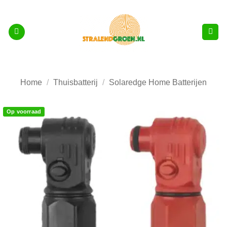
Ga
naar
inhoud
Home
/
Thuisbatterij
/
Solaredge Home Batterijen
Op voorraad