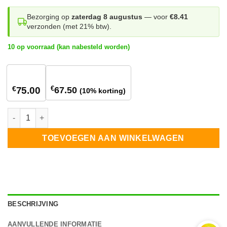
Bezorging op
zaterdag 8 augustus
— voor
€8.41
verzonden (met 21% btw).
10 op voorraad (kan nabesteld worden)
1
stuk
5+ stuks
€
€
67.50
75.00
(10% korting)
SolarEdge Home Low voltage losse stekkers aantal
TOEVOEGEN AAN WINKELWAGEN
BESCHRIJVING
AANVULLENDE INFORMATIE