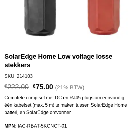
SolarEdge Home Low voltage losse
stekkers
SKU: 214103
Oorspronkelijke
Huidige
222.00
75.00
€
€
(21% BTW)
prijs
prijs
Complete crimp set met DC en RJ45 plugs om eenvoudig
was:
is:
één kabelset (max. 5 m) te maken tussen SolarEdge Home
€222.00.
€75.00.
batterij en SolarEdge omvormer.
MPN:
IAC-RBAT-5KCNCT-01