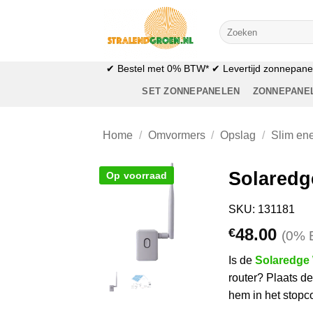
Ga
naar
Zoeken
naar:
inhoud
✔ Bestel met 0% BTW* ✔ Levertijd zonnepanele
SET ZONNEPANELEN
ZONNEPANE
Home
/
Omvormers
/
Opslag
/
Slim en
Solaredg
Op voorraad
SKU: 131181
48.00
€
(0% 
Is de
Solaredge
router? Plaats d
hem in het stopc