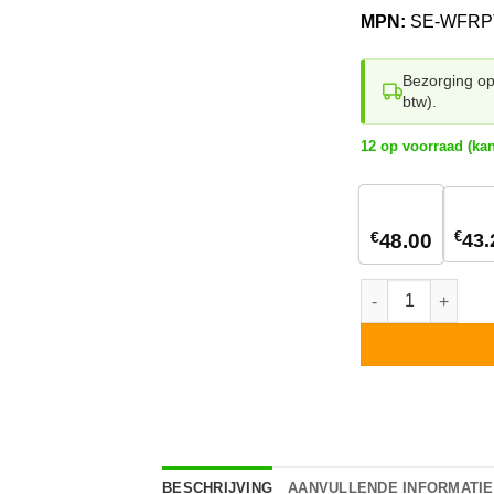
MPN:
SE-WFRP
Bezorging o
btw).
12 op voorraad (ka
1
stuk
€
€
43.
48.00
Solaredge Wireles
BESCHRIJVING
AANVULLENDE INFORMATIE