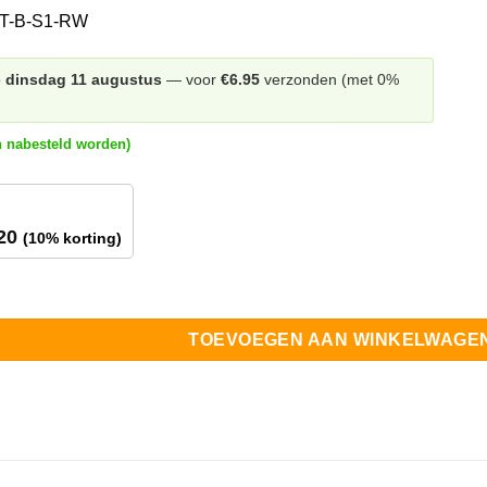
T-B-S1-RW
p
dinsdag 11 augustus
— voor
€6.95
verzonden (met 0%
n nabesteld worden)
5+ stuks
20
(10% korting)
s Repeater aantal
TOEVOEGEN AAN WINKELWAGE