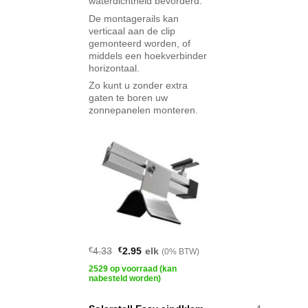
waterdichtheid bevorderd.
De montagerails kan
verticaal aan de clip
gemonteerd worden, of
middels een hoekverbinder
horizontaal.
Zo kunt u zonder extra
gaten te boren uw
zonnepanelen monteren.
Oorspronkelijke
Huidige
€
4.33
€
2.95
elk
(0% BTW)
prijs
prijs
was:
is:
2529 op voorraad (kan
€4.33.
€2.95.
nabesteld worden)