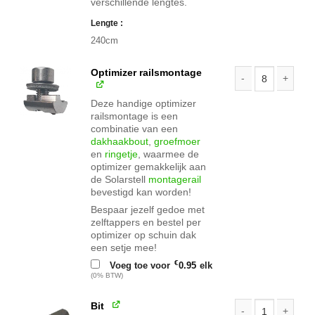
verschillende lengtes.
Lengte
240cm
Optimizer railsmontage
Optimizer railsmo
Deze handige optimizer
railsmontage is een
combinatie van een
dakhaakbout
,
groefmoer
en
ringetje
, waarmee de
optimizer gemakkelijk aan
de Solarstell
montagerail
bevestigd kan worden!
Bespaar jezelf gedoe met
zelftappers en bestel per
optimizer op schuin dak
een setje mee!
€
Voeg toe voor
0.95
elk
(0% BTW)
Bit