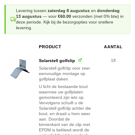
prijs
prijs
was:
is:
Levering tussen
zaterdag 8 augustus
en
donderdag
13 augustus
— voor
€60.00
verzonden (met 0% btw) in
€301.10.
€214.95.
deze periode. Kijk bij de bezorgopties voor snellere
levering.
PRODUCT
AANTAL
AFBEELDING
18
Solarstell golfclip
Solarstell golfclip voor zeer
eenvoudige montage op
golfplaat daken.
U licht de bestaande bout
waarmee uw golfplaten
gemonteerd zijn iets op.
Vervolgens schuift u de
Solarstell golfclip achter die
bout, en draait u hem weer
aan. Doordat de
binnenkant van de clip met
EPDM is bekleed wordt de