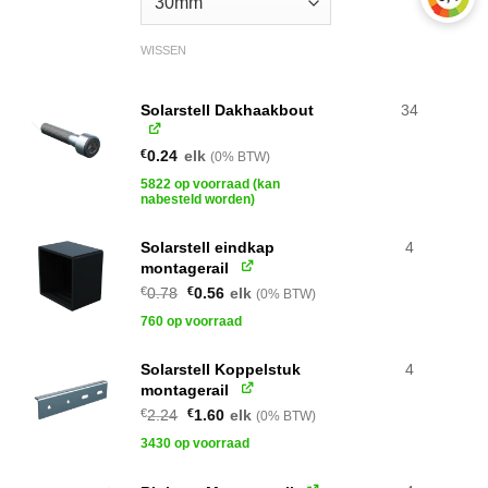
WISSEN
Solarstell Dakhaakbout
34
€
0.24
elk
(0% BTW)
5822 op voorraad (kan
nabesteld worden)
Solarstell eindkap
4
montagerail
Oorspronkelijke
Huidige
€
0.78
€
0.56
elk
(0% BTW)
prijs
prijs
was:
is:
760 op voorraad
€0.78.
€0.56.
Solarstell Koppelstuk
4
montagerail
Oorspronkelijke
Huidige
€
2.24
€
1.60
elk
(0% BTW)
prijs
prijs
was:
is:
3430 op voorraad
€2.24.
€1.60.