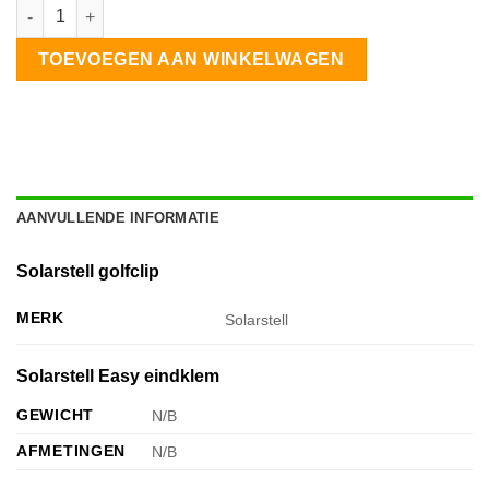
Solarstell Golfplaten Golfclip landscape 1 kolom 8 panelen aan
TOEVOEGEN AAN WINKELWAGEN
AANVULLENDE INFORMATIE
Solarstell golfclip
MERK
Solarstell
Solarstell Easy eindklem
GEWICHT
N/B
AFMETINGEN
N/B