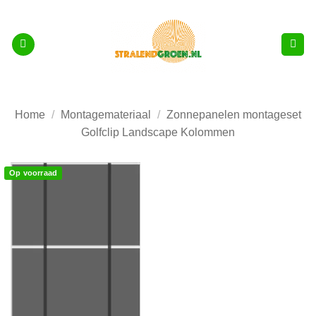
Ga
naar
inhoud
Home
/
Montagemateriaal
/
Zonnepanelen montageset
Golfclip Landscape Kolommen
Op voorraad