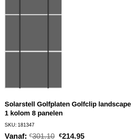
Solarstell Golfplaten Golfclip landscape
1 kolom 8 panelen
SKU: 181347
Oorspronkelijke
Huidige
Vanaf:
301.10
214.95
€
€