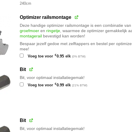
240cm
Optimizer railsmontage
Deze handige optimizer railsmontage is een combinatie va
groefmoer
en
ringetje
, waarmee de optimizer gemakkelijk aa
montagerail
bevestigd kan worden!
Bespaar jezelf gedoe met zelftappers en bestel per optimize
mee!
€
Voeg toe voor
0.95
elk
(0% BTW)
Bit
Bit, voor optimaal installatiegemak!
€
Voeg toe voor
0.99
elk
(21% BTW)
Bit
Bit, voor optimaal installatiegemak!