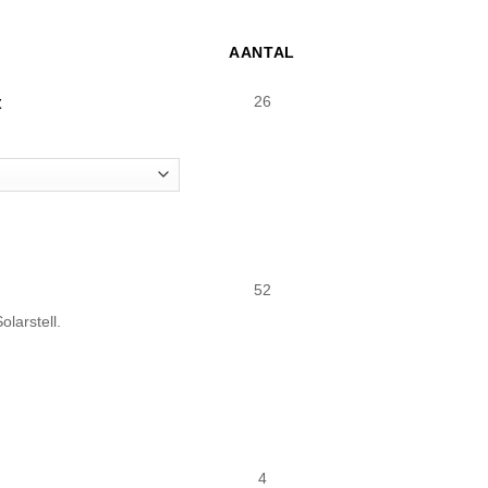
AANTAL
t
26
52
larstell.
4