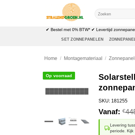
Ga
naar
Zoeken
naar:
inhoud
✔ Bestel met 0% BTW* ✔ Levertijd zonnepanele
SET ZONNEPANELEN
ZONNEPANE
Home
/
Montagemateriaal
/
Zonnepanele
Solarstel
Op voorraad
zonnepa
SKU: 181255
Vanaf:
44
€
Levering tu
periode. Kijk