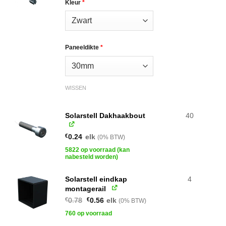
Kleur
*
Paneeldikte
*
WISSEN
Solarstell Dakhaakbout
40
€
0.24
elk
(0% BTW)
5822 op voorraad (kan
nabesteld worden)
Solarstell eindkap
4
montagerail
Oorspronkelijke
Huidige
€
0.78
€
0.56
elk
(0% BTW)
prijs
prijs
was:
is:
760 op voorraad
€0.78.
€0.56.