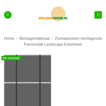
Ga
naar
inhoud
Home
/
Montagemateriaal
/
Zonnepanelen montagesets
Pannendak Landscape Kolommen
Op voorraad