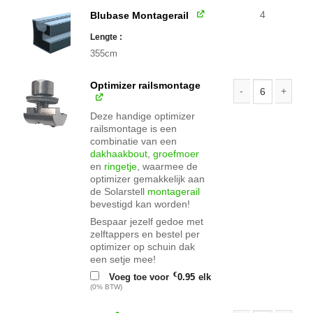
4
Blubase Montagerail
Lengte
355cm
Optimizer railsmontage
Optimizer railsmo
Deze handige optimizer
railsmontage is een
combinatie van een
dakhaakbout
,
groefmoer
en
ringetje
, waarmee de
optimizer gemakkelijk aan
de Solarstell
montagerail
bevestigd kan worden!
Bespaar jezelf gedoe met
zelftappers en bestel per
optimizer op schuin dak
een setje mee!
€
Voeg toe voor
0.95
elk
(0% BTW)