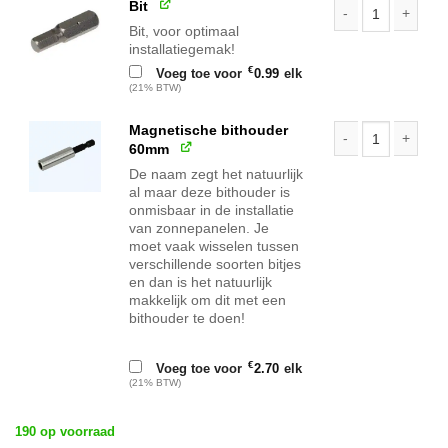
Bit
Bit, voor optimaal
Bit aantal
installatiegemak!
€
Voeg toe voor
0.99
elk
(21% BTW)
Magnetische bithouder
60mm
Magnetische bith
De naam zegt het natuurlijk
al maar deze bithouder is
onmisbaar in de installatie
van zonnepanelen. Je
moet vaak wisselen tussen
verschillende soorten bitjes
en dan is het natuurlijk
makkelijk om dit met een
bithouder te doen!
€
Voeg toe voor
2.70
elk
(21% BTW)
190 op voorraad