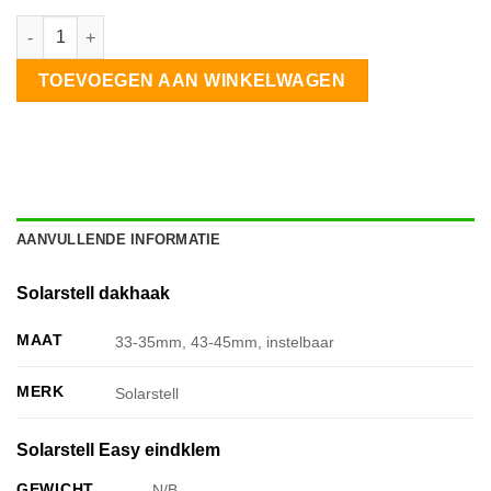
Solarstell Pannendak landscape 1 kolom 6 panelen aantal
TOEVOEGEN AAN WINKELWAGEN
AANVULLENDE INFORMATIE
Solarstell dakhaak
MAAT
33-35mm, 43-45mm, instelbaar
MERK
Solarstell
Solarstell Easy eindklem
GEWICHT
N/B