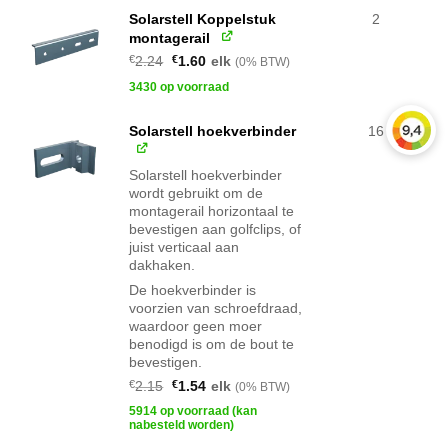
Solarstell Koppelstuk
2
montagerail
Oorspronkelijke
Huidige
€
2.24
€
1.60
elk
(0% BTW)
prijs
prijs
was:
is:
3430 op voorraad
€2.24.
€1.60.
Solarstell hoekverbinder
16
Solarstell hoekverbinder
wordt gebruikt om de
montagerail horizontaal te
bevestigen aan golfclips, of
juist verticaal aan
dakhaken.
De hoekverbinder is
voorzien van schroefdraad,
waardoor geen moer
benodigd is om de bout te
bevestigen.
Oorspronkelijke
Huidige
€
2.15
€
1.54
elk
(0% BTW)
prijs
prijs
was:
is:
5914 op voorraad (kan
€2.15.
€1.54.
nabesteld worden)