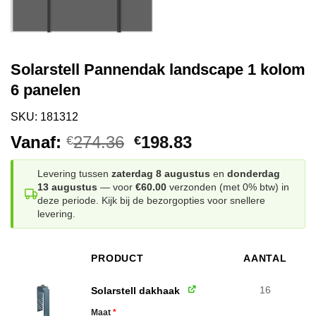
Solarstell Pannendak landscape 1 kolom
6 panelen
SKU: 181312
Oorspronkelijke
Huidige
Vanaf:
274.36
198.83
€
€
prijs
prijs
was:
is:
Levering tussen
zaterdag 8 augustus
en
donderdag
13 augustus
— voor
€60.00
verzonden (met 0% btw) in
€274.36.
€198.83.
deze periode. Kijk bij de bezorgopties voor snellere
levering.
PRODUCT
AANTAL
AFBEELDING
16
Solarstell dakhaak
Maat
*