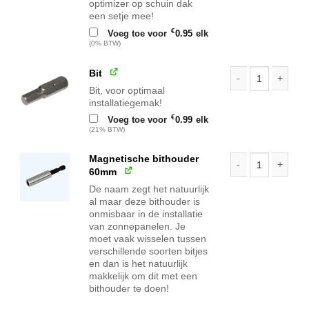
optimizer op schuin dak
een setje mee!
€
Voeg toe voor
0.95
elk
(0% BTW)
Bit
Bit, voor optimaal
Bit aantal
installatiegemak!
€
Voeg toe voor
0.99
elk
(21% BTW)
Magnetische bithouder
60mm
Magnetische bith
De naam zegt het natuurlijk
al maar deze bithouder is
onmisbaar in de installatie
van zonnepanelen. Je
moet vaak wisselen tussen
verschillende soorten bitjes
en dan is het natuurlijk
makkelijk om dit met een
bithouder te doen!