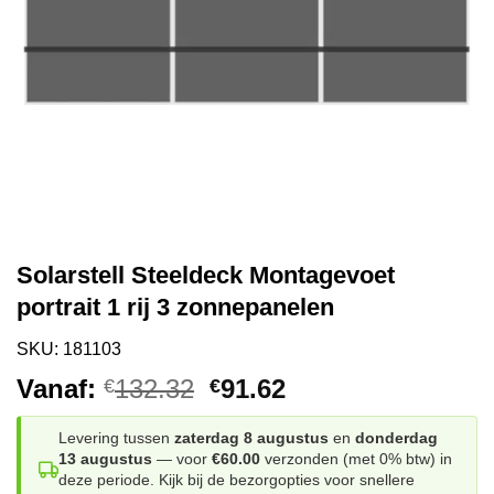
Solarstell Steeldeck Montagevoet
portrait 1 rij 3 zonnepanelen
SKU: 181103
Oorspronkelijke
Huidige
Vanaf:
132.32
91.62
€
€
prijs
prijs
was:
is:
Levering tussen
zaterdag 8 augustus
en
donderdag
13 augustus
— voor
€60.00
verzonden (met 0% btw) in
€132.32.
€91.62.
deze periode. Kijk bij de bezorgopties voor snellere