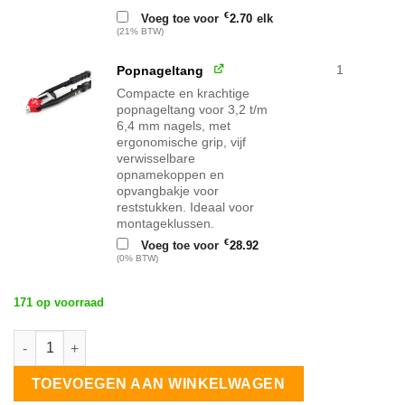
€
Voeg toe voor
2.70
elk
(21% BTW)
1
Popnageltang
Compacte en krachtige
popnageltang voor 3,2 t/m
6,4 mm nagels, met
ergonomische grip, vijf
verwisselbare
opnamekoppen en
opvangbakje voor
reststukken. Ideaal voor
montageklussen.
€
Voeg toe voor
28.92
(0% BTW)
171 op voorraad
Solarstell Steeldeck Montagevoet portrait 1 rij 3 zonnepanelen 
TOEVOEGEN AAN WINKELWAGEN