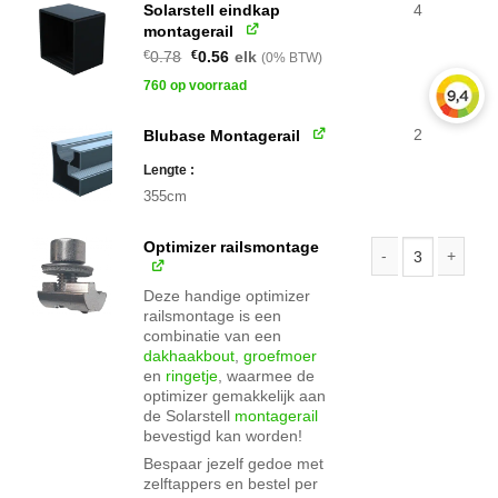
Solarstell eindkap
4
montagerail
Oorspronkelijke
Huidige
€
0.78
€
0.56
elk
(0% BTW)
prijs
prijs
was:
is:
760 op voorraad
€0.78.
€0.56.
2
Blubase Montagerail
Lengte
355cm
Optimizer railsmontage
Optimizer railsmo
Deze handige optimizer
railsmontage is een
combinatie van een
dakhaakbout
,
groefmoer
en
ringetje
, waarmee de
optimizer gemakkelijk aan
de Solarstell
montagerail
bevestigd kan worden!
Bespaar jezelf gedoe met
zelftappers en bestel per