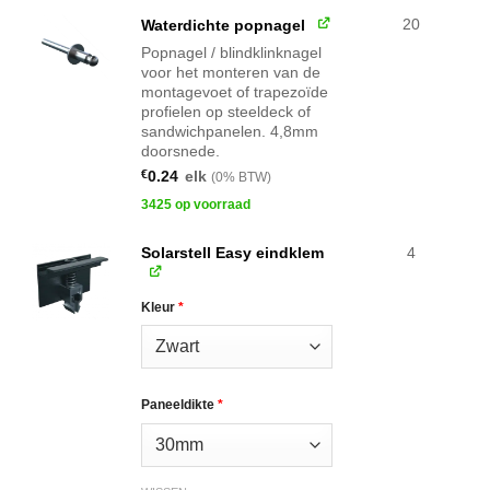
20
Waterdichte popnagel
Popnagel / blindklinknagel
voor het monteren van de
montagevoet of trapezoïde
profielen op steeldeck of
sandwichpanelen. 4,8mm
doorsnede.
€
0.24
elk
(0% BTW)
3425 op voorraad
Solarstell Easy eindklem
4
Kleur
*
Paneeldikte
*