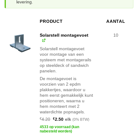
levering.
PRODUCT
AANTAL
AFBEELDING
Solarstell montagevoet
10
Solarstell montagevoet
voor montage van een
systeem met montagerails
op steeldeck of sandwich
panelen.
De montagevoet is
voorzien van 2 epdm
plakkertjes, waardoor u
hem eerst gemakkelijk kunt
positioneren, waarna u
hem monteert met 2
waterdichte popnagels.
Oorspronkelijke
Huidige
€
4.20
€
2.50
elk
(0% BTW)
prijs
prijs
was:
is:
4533 op voorraad (kan
€4.20.
€2.50.
nabesteld worden)