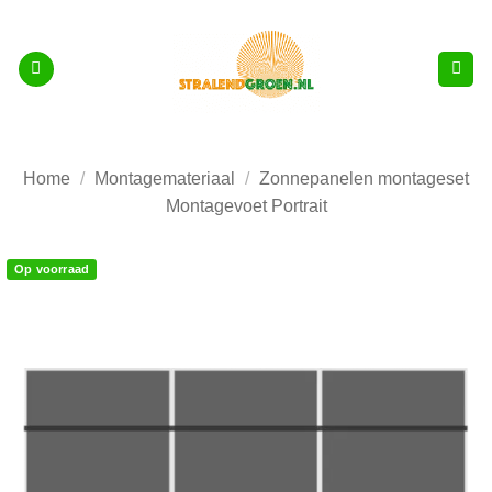
Ga
naar
inhoud
Home
/
Montagemateriaal
/
Zonnepanelen montageset
Montagevoet Portrait
Op voorraad