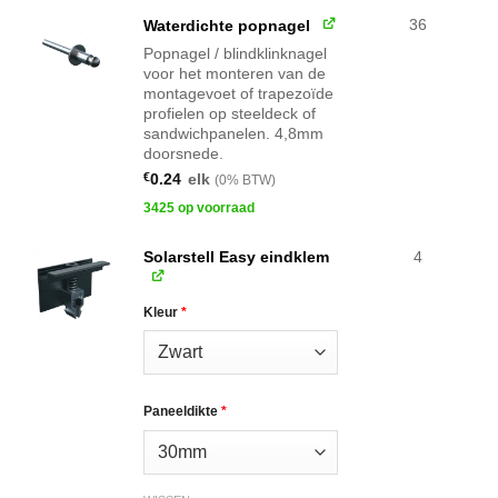
36
Waterdichte popnagel
Popnagel / blindklinknagel
voor het monteren van de
montagevoet of trapezoïde
profielen op steeldeck of
sandwichpanelen. 4,8mm
doorsnede.
€
0.24
elk
(0% BTW)
3425 op voorraad
Solarstell Easy eindklem
4
Kleur
*
Paneeldikte
*