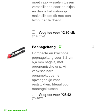
moet vaak wisselen tussen
verschillende soorten bitjes
en dan is het natuurlijk
makkelijk om dit met een
bithouder te doen!
€
Voeg toe voor
2.70
elk
(21% BTW)
1
Popnageltang
Compacte en krachtige
popnageltang voor 3,2 t/m
6,4 mm nagels, met
ergonomische grip, vijf
verwisselbare
opnamekoppen en
opvangbakje voor
reststukken. Ideaal voor
montageklussen.
€
Voeg toe voor
28.92
(0% BTW)
95 op voorraad