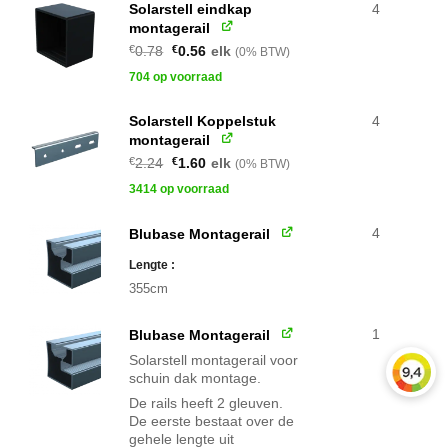
Solarstell eindkap
4
montagerail
Oorspronkelijke
Huidige
€
0.78
€
0.56
elk
(0% BTW)
prijs
prijs
was:
is:
704 op voorraad
€0.78.
€0.56.
Solarstell Koppelstuk
4
montagerail
Oorspronkelijke
Huidige
€
2.24
€
1.60
elk
(0% BTW)
prijs
prijs
was:
is:
3414 op voorraad
€2.24.
€1.60.
4
Blubase Montagerail
Lengte
355cm
1
Blubase Montagerail
Solarstell montagerail voor
schuin dak montage.
De rails heeft 2 gleuven.
De eerste bestaat over de
gehele lengte uit