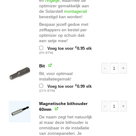
en
ringetje
, waarmee de
optimizer gemakkelijk aan
de Solarstell
montagerail
bevestigd kan worden!
Bespaar jezelf gedoe met
zelftappers en bestel per
optimizer op schuin dak
een setje mee!
€
Voeg toe voor
0.95
elk
(0% BTW)
Bit
Bit, voor optimaal
Bit aantal
installatiegemak!
€
Voeg toe voor
0.99
elk
(21% BTW)
Magnetische bithouder
60mm
Magnetische bith
De naam zegt het natuurlijk
al maar deze bithouder is
onmisbaar in de installatie
van zonnepanelen. Je