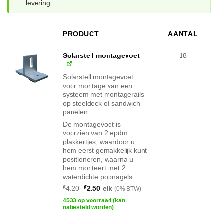
levering.
PRODUCT
AANTAL
AFBEELDING
Solarstell montagevoet
18
Solarstell montagevoet
voor montage van een
systeem met montagerails
op steeldeck of sandwich
panelen.
De montagevoet is
voorzien van 2 epdm
plakkertjes, waardoor u
hem eerst gemakkelijk kunt
positioneren, waarna u
hem monteert met 2
waterdichte popnagels.
Oorspronkelijke
Huidige
€
4.20
€
2.50
elk
(0% BTW)
prijs
prijs
was:
is:
4533 op voorraad (kan
€4.20.
€2.50.
nabesteld worden)