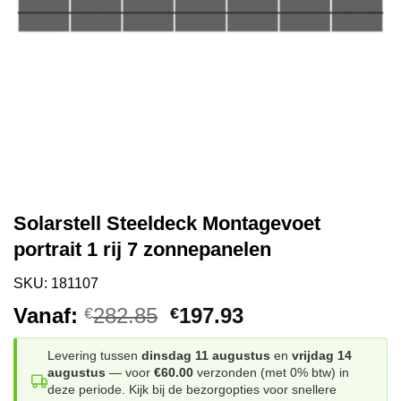
Solarstell Steeldeck Montagevoet
portrait 1 rij 7 zonnepanelen
SKU: 181107
Oorspronkelijke
Huidige
Vanaf:
282.85
197.93
€
€
prijs
prijs
was:
is:
Levering tussen
dinsdag 11 augustus
en
vrijdag 14
augustus
— voor
€60.00
verzonden (met 0% btw) in
€282.85.
€197.93.
deze periode. Kijk bij de bezorgopties voor snellere