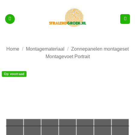
Ga
naar
inhoud
Home
/
Montagemateriaal
/
Zonnepanelen montageset
Montagevoet Portrait
Op voorraad