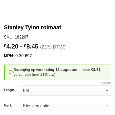
Stanley Tylon rolmaat
SKU: 182267
Prijsklasse:
4.20
-
8.45
€
€
(21% BTW)
€4.20
MPN:
0-30-697
tot
€8.45
Bezorging op
woensdag 12 augustus
— voor
€8.41
verzonden (met 21% btw).
WISSEN
Lengte
Merk