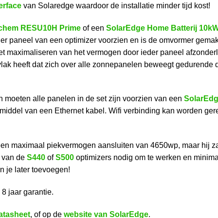
erface
van Solaredge waardoor de installatie minder tijd kost!
chem RESU10H Prime
of een
SolarEdge Home Batterij 10kW
der paneel van een optimizer voorzien en is de omvormer gemakke
maximaliseren van het vermogen door ieder paneel afzonderlij
vlak heeft dat zich over alle zonnepanelen beweegt gedurende de
 moeten alle panelen in de set zijn voorzien van een
SolarEdg
or middel van een Ethernet kabel. Wifi verbinding kan worden ge
n maximaal piekvermogen aansluiten van 4650wp, maar hij zal 
 van de
S440
of
S500
optimizers nodig om te werken en minim
n je later toevoegen!
 8 jaar garantie.
atasheet
, of op de
website van SolarEdge
.