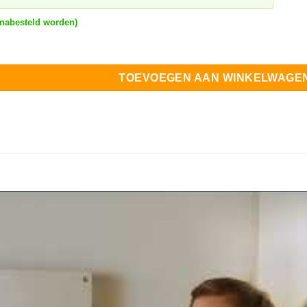
 nabesteld worden)
 hybride omvormer 1-fase aantal
TOEVOEGEN AAN WINKELWAGE