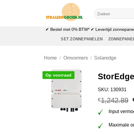
Ga
naar
Zoeken
naar:
inhoud
✔ Bestel met 0% BTW* ✔ Levertijd zonnepanele
SET ZONNEPANELEN
ZONNEPANE
Home
/
Omvormers
/
Solaredge
StorEdge
Op voorraad
SKU: 130931
1,242.89
€
Input verm
Maximale o