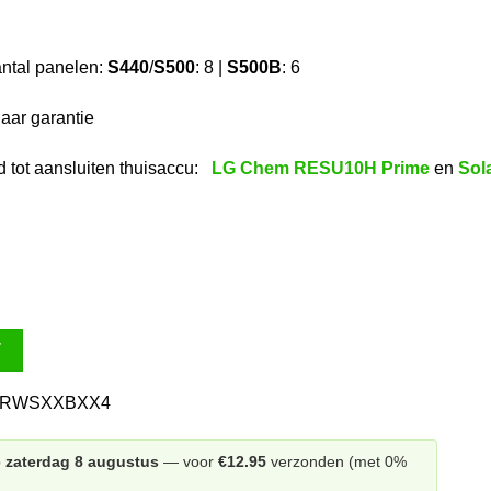
ntal panelen:
S440
/
S500
: 8 |
S500B
: 6
jaar garantie
d tot aansluiten thuisaccu:
LG Chem RESU10H Prime
en
Sol
T
-RWSXXBXX4
p
zaterdag 8 augustus
— voor
€12.95
verzonden (met 0%