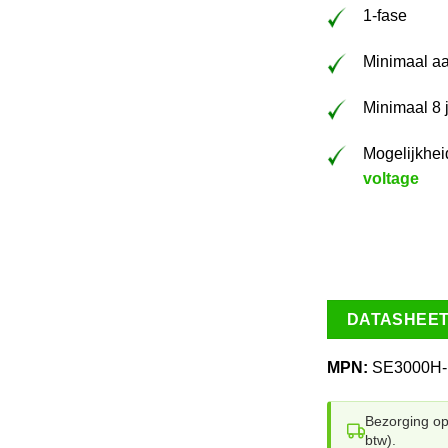
1-fase
Minimaal aa
Minimaal 8 
Mogelijkhei
voltage
DATASHEE
MPN:
SE3000H
Bezorging o
btw).