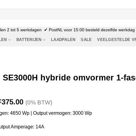
n 2 tot 5 werkdagen ✔ PostNL voor 15:00 besteld dezelfde werkdag n
LEN
BATTERIJEN
LAADPALEN
SALE
VEELGESTELDE V
 SE3000H hybride omvormer 1-fas
Oorspronkelijke
Huidige
375.00
€
(0% BTW)
prijs
prijs
ogen: 4650 Wp | Output vermogen: 3000 Wp
was:
is:
€1,242.89.
€375.00.
utput Amperage: 14A