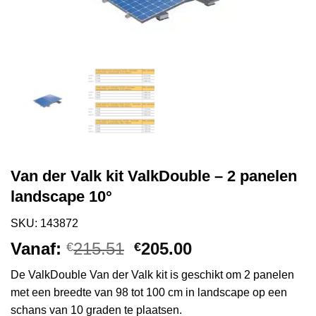
Van der Valk kit ValkDouble – 2 panelen
landscape 10°
SKU: 143872
Oorspronkelijke
Huidige
Vanaf:
215.51
205.00
€
€
prijs
prijs
De ValkDouble Van der Valk kit is geschikt om 2 panelen
was:
is:
met een breedte van 98 tot 100 cm in landscape op een
€215.51.
€205.00.
schans van 10 graden te plaatsen.