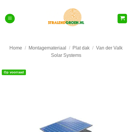
Ga
naar
inhoud
Home
/
Montagemateriaal
/
Plat dak
/
Van der Valk
Solar Systems
Op voorraad