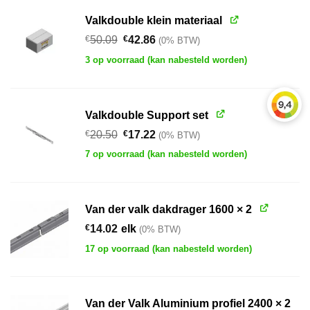
Valkdouble klein materiaal
Oorspronkelijke
Huidige
€
50.09
€
42.86
(0% BTW)
prijs
prijs
3 op voorraad (kan nabesteld worden)
was:
is:
€50.09.
€42.86.
Valkdouble Support set
Oorspronkelijke
Huidige
€
20.50
€
17.22
(0% BTW)
prijs
prijs
7 op voorraad (kan nabesteld worden)
was:
is:
€20.50.
€17.22.
Van der valk dakdrager 1600 × 2
€
14.02
elk
(0% BTW)
17 op voorraad (kan nabesteld worden)
Van der Valk Aluminium profiel 2400 × 2