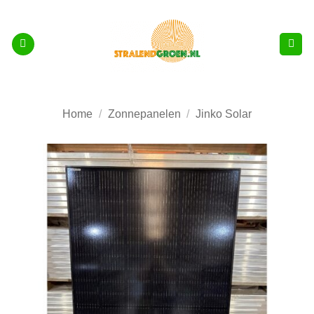
Ga
naar
inhoud
Home
/
Zonnepanelen
/
Jinko Solar