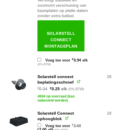
Verhoogt stabiliteit en
voorkomt verschuiving van
basisplaten op platte daken
zonder extra ballast.
SOLARSTELL
CONNECT
MONTAGEPLAN
€
Voeg toe voor
0.94
elk
(0% BTW)
Solarstell connect
28
beplatingsschroef
Oorspronkelijke
Huidige
€
0.34
€
0.25
elk
(0% BTW)
prijs
prijs
was:
is:
4694 op voorraad (kan
€0.34.
€0.25.
nabesteld worden)
Solarstell Connect
18
ophoogblok
Oorspronkelijke
€
Voeg toe voor
2.60
prijs
Huidige
2.00
elk
€
(0% BTW)