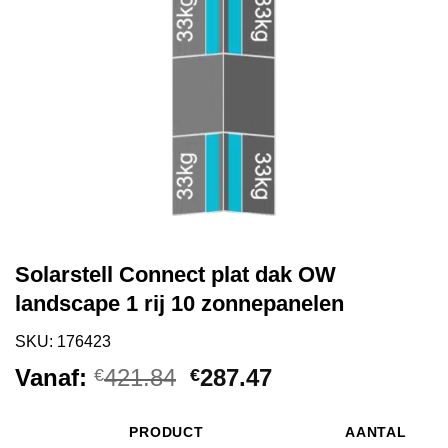
Solarstell Connect plat dak OW
landscape 1 rij 10 zonnepanelen
SKU: 176423
Oorspronkelijke
Huidige
Vanaf:
421.84
287.47
€
€
prijs
prijs
was:
is:
PRODUCT
AANTAL
AFBEELDING