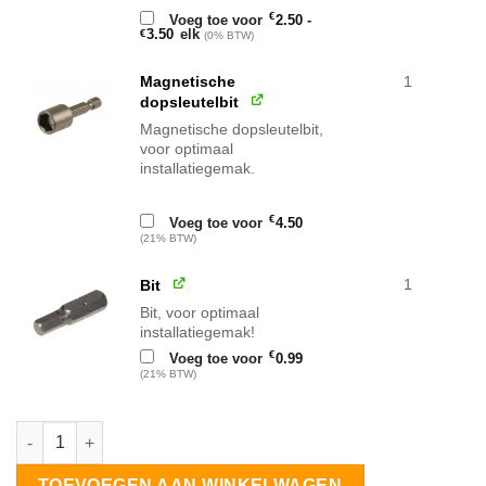
€
Voeg toe voor
2.50
-
Prijsklasse:
3.50
elk
€
(0% BTW)
€2.50
tot
€3.50
Magnetische
1
dopsleutelbit
Magnetische dopsleutelbit,
voor optimaal
installatiegemak.
€
Voeg toe voor
4.50
(21% BTW)
1
Bit
Bit, voor optimaal
installatiegemak!
€
Voeg toe voor
0.99
(21% BTW)
Solarstell Connect plat dak OW landscape 1 rij 10 zonnepanele
TOEVOEGEN AAN WINKELWAGEN