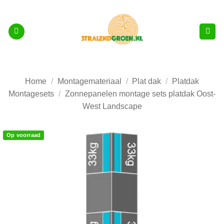
Ga
naar
inhoud
Home
/
Montagemateriaal
/
Plat dak
/
Platdak
Montagesets
/
Zonnepanelen montage sets platdak Oost-
West Landscape
Op voorraad