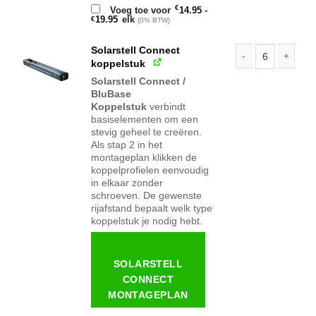
€
Voeg toe voor
14.95
-
Prijsklasse:
19.95
elk
€
(0% BTW)
€14.95
tot
€19.95
Solarstell Connect
koppelstuk
Solarstell Connect
Solarstell Connect /
BluBase
Koppelstuk
verbindt
basiselementen om een
stevig geheel te creëren.
Als stap 2 in het
montageplan klikken de
koppelprofielen eenvoudig
in elkaar zonder
schroeven. De gewenste
rijafstand bepaalt welk type
koppelstuk je nodig hebt.
SOLARSTELL
CONNECT
MONTAGEPLAN