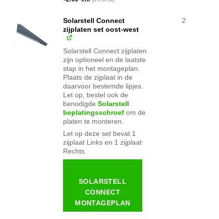
was:
prijs
€2.60.
is:
€2.00.
Solarstell Connect
2
zijplaten set oost-west
Solarstell Connect zijplaten
zijn optioneel en de laatste
stap in het montageplan.
Plaats de zijplaat in de
daarvoor bestemde lipjes.
Let op, bestel ook de
benodigde
Solarstell
beplatingsschroef
om de
platen te monteren.
Let op deze set bevat 1
zijplaat Links en 1 zijplaat
Rechts.
SOLARSTELL
CONNECT
MONTAGEPLAN