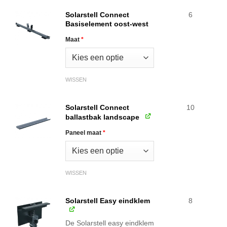
€421.84.
€287.47.
Solarstell Connect
6
Basiselement oost-west
Maat
*
WISSEN
Solarstell Connect
10
ballastbak landscape
Paneel maat
*
WISSEN
Solarstell Easy eindklem
8
De Solarstell easy eindklem