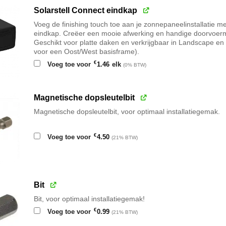
€5.10
Solarstell Connect eindkap
Voeg de finishing touch toe aan je zonnepaneelinstallatie me
eindkap. Creëer een mooie afwerking en handige doorvoermo
Geschikt voor platte daken en verkrijgbaar in Landscape en P
voor een Oost/West basisframe).
€
Voeg toe voor
1.46
elk
(0% BTW)
Magnetische dopsleutelbit
Magnetische dopsleutelbit, voor optimaal installatiegemak.
€
Voeg toe voor
4.50
(21% BTW)
Bit
Bit, voor optimaal installatiegemak!
€
Voeg toe voor
0.99
(21% BTW)