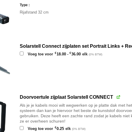
Type
Rijafstand 32 cm
Solarstell Connect zijplaten set Portrait Links + R
Prijsklasse:
€
€
Voeg toe voor
18.00
-
36.00
elk
(0% BTW)
€18.00
tot
€36.00
Doorvoertule zijplaat Solarstell CONNECT
Als je je kabels mooi wilt wegwerken op je platte dak met 
systeem dan kan je hiervoor het beste de kunststof doorvoer
gebruiken. Deze heeft een zachte rand zodat je kabels niet
ze er overheen schuren!
€
Voeg toe voor
0.25
elk
(0% BTW)