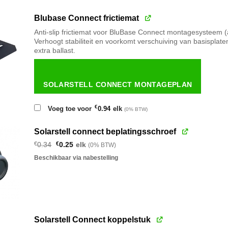
Blubase Connect frictiemat
Anti-slip frictiemat voor BluBase Connect montagesysteem (
Verhoogt stabiliteit en voorkomt verschuiving van basisplat
extra ballast.
SOLARSTELL CONNECT MONTAGEPLAN
€
Voeg toe voor
0.94
elk
(0% BTW)
Solarstell connect beplatingsschroef
Oorspronkelijke
Huidige
€
0.34
€
0.25
elk
(0% BTW)
prijs
prijs
was:
is:
Beschikbaar via nabestelling
€0.34.
€0.25.
Solarstell Connect koppelstuk