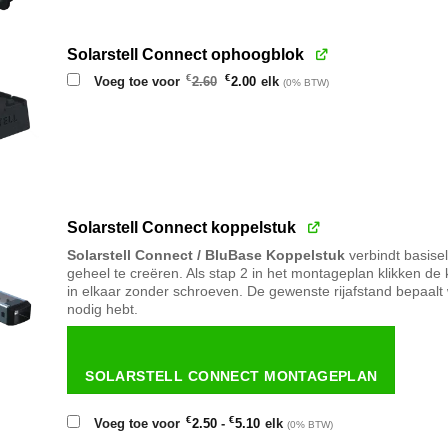
Solarstell Connect ophoogblok
Oorspronkelijke
Huidige
€
€
Voeg toe voor
2.60
2.00
elk
(0% BTW)
prijs
prijs
was:
is:
€2.60.
€2.00.
Solarstell Connect koppelstuk
Solarstell Connect / BluBase Koppelstuk
verbindt basise
geheel te creëren. Als stap 2 in het montageplan klikken de
in elkaar zonder schroeven. De gewenste rijafstand bepaalt 
nodig hebt.
SOLARSTELL CONNECT MONTAGEPLAN
Prijsklasse:
€
€
Voeg toe voor
2.50
-
5.10
elk
(0% BTW)
€2.50
tot