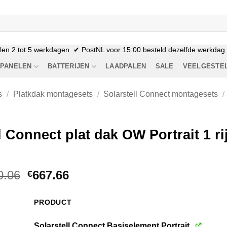
n 2 tot 5 werkdagen ✔ PostNL voor 15:00 besteld dezelfde werkdag n
PANELEN
BATTERIJEN
LAADPALEN
SALE
VEELGESTE
s
/
Platkdak montagesets
/
Solarstell Connect montagesets
/
l Connect plat dak OW Portrait 1 r
Oorspronkelijke
Huidige
0.06
667.66
€
prijs
prijs
was:
is:
PRODUCT
€850.06.
€667.66.
Solarstell Connect Basiselement Portrait