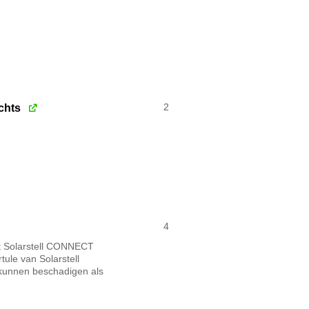
echts
2
4
het Solarstell CONNECT
tule van Solarstell
 kunnen beschadigen als