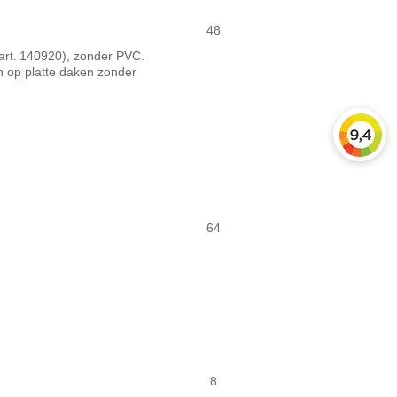
48
art. 140920), zonder PVC.
en op platte daken zonder
64
8