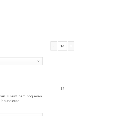
Solarstell Connect ballastbak portrait aan
12
erail. U kunt hem nog even
inbussleutel.