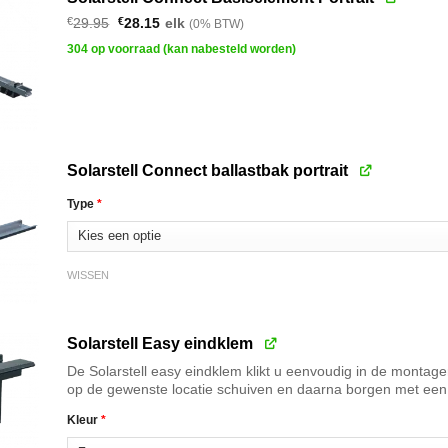
Oorspronkelijke
Huidige
€
29.95
€
28.15
elk
(0% BTW)
prijs
prijs
was:
is:
304 op voorraad (kan nabesteld worden)
€29.95.
€28.15.
Solarstell Connect ballastbak portrait
Type
*
WISSEN
Solarstell Easy eindklem
De Solarstell easy eindklem klikt u eenvoudig in de montag
op de gewenste locatie schuiven en daarna borgen met een 
Kleur
*