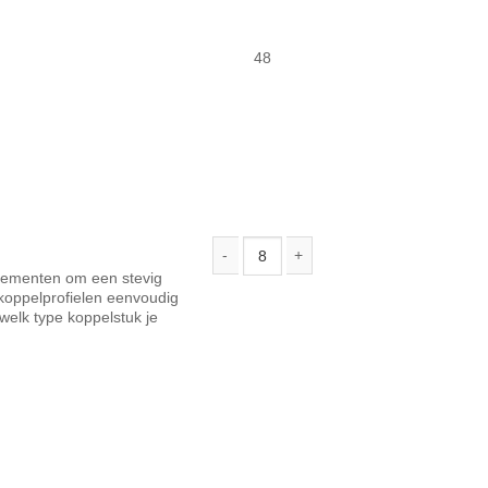
48
lementen om een stevig
Solarstell Connect koppelstuk aantal
 koppelprofielen eenvoudig
welk type koppelstuk je