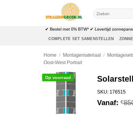
Ga
naar
Zoeken
naar:
inhoud
✔ Bestel met 0% BTW* ✔ Levertijd zonnepanele
COMPLETE SET SAMENSTELLEN
ZONNE
Home
/
Montagemateriaal
/
Montageset
Oost-West Portrait
Solarstel
Op voorraad
SKU: 176515
Vanaf:
85
€
AFBEELDING