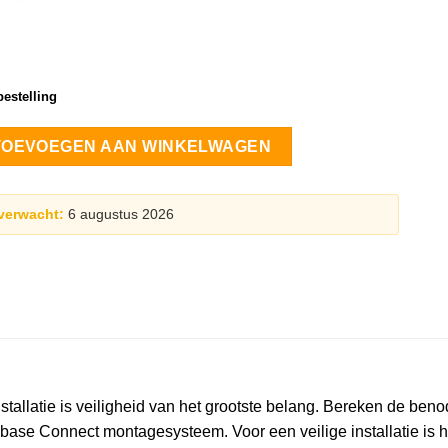
estelling
t plat dak OW Portrait 1 rij 14 zonnepanelen aantal
TOEVOEGEN AAN WINKELWAGEN
verwacht:
6 augustus 2026
allatie is veiligheid van het grootste belang. Bereken de benodi
ubase Connect montagesysteem. Voor een veilige installatie is het