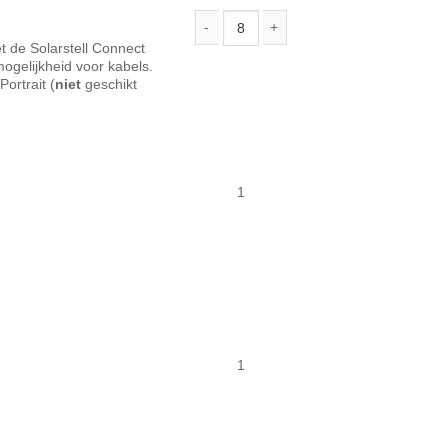
t de Solarstell Connect
Solarstell Connect eindkap aantal
gelijkheid voor kabels.
ortrait (
niet
geschikt
1
1