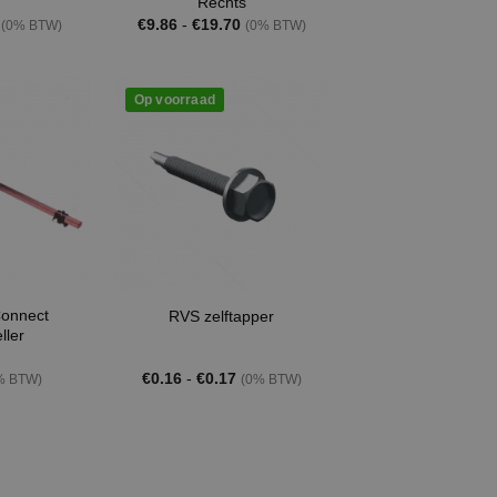
Rechts
onkelijke
Huidige
Prijsklasse:
€
9.86
-
€
19.70
(0% BTW)
(0% BTW)
prijs
€9.86
is:
tot
.
€1.31.
€19.70
Op voorraad
Connect
RVS zelftapper
ller
Prijsklasse:
€
0.16
-
€
0.17
% BTW)
(0% BTW)
€0.16
tot
€0.17