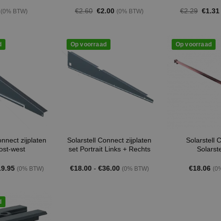
Oorspronkelijke
Huidige
Oorspr
€
2.60
€
2.00
€
2.29
€
1.31
(0% BTW)
(0% BTW)
prijs
prijs
prijs
was:
is:
was:
€2.60.
€2.00.
€2.29
d
Op voorraad
Op voorraad
onnect zijplaten
Solarstell Connect zijplaten
Solarstell 
ost-west
set Portrait Links + Rechts
Solarste
Prijsklasse:
Prijsklasse:
19.95
€
18.00
-
€
36.00
€
18.06
(0% BTW)
(0% BTW)
(0
€14.95
€18.00
tot
tot
€19.95
€36.00
d