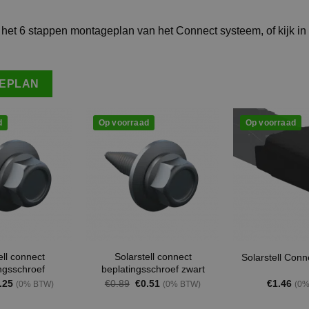
het 6 stappen montageplan van het Connect systeem, of kijk in
GEPLAN
d
Op voorraad
Op voorraad
ell connect
Solarstell connect
Solarstell Conn
ngsschroef
beplatingsschroef zwart
rspronkelijke
Huidige
Oorspronkelijke
Huidige
.25
€
0.89
€
0.51
€
1.46
(0% BTW)
(0% BTW)
(0%
js
prijs
prijs
prijs
s:
is:
was:
is: