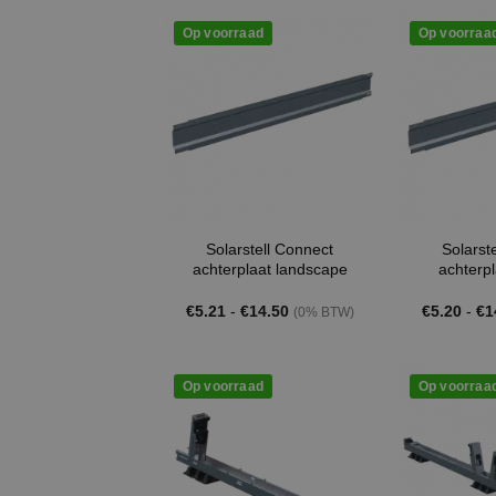
€29.95.
€28.15.
€0
Op voorraad
Op voorraa
Solarstell Connect
Solarst
achterplaat landscape
achterpl
Prijsklasse:
€
5.21
-
€
14.50
€
5.20
-
€
1
(0% BTW)
€5.21
tot
€14.50
Op voorraad
Op voorraa