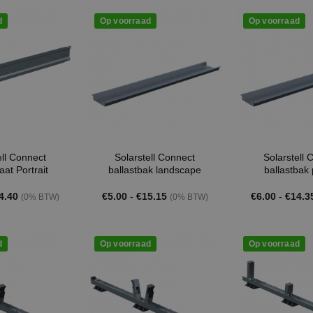
.34.
€0.25.
€0.89.
€0.51.
d
Op voorraad
Op voorraad
ell Connect
Solarstell Connect
Solarstell 
aat Portrait
ballastbak landscape
ballastbak 
Prijsklasse:
Prijsklasse:
4.40
€
5.00
-
€
15.15
€
6.00
-
€
14.3
(0% BTW)
(0% BTW)
€5.20
€5.00
tot
tot
€14.40
€15.15
d
Op voorraad
Op voorraad