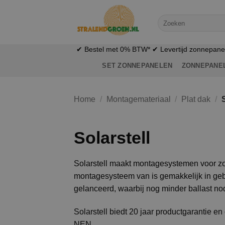
Ga
naar
Zoeken
naar:
inhoud
✔ Bestel met 0% BTW* ✔ Levertijd zonnepanele
SET ZONNEPANELEN
ZONNEPANE
Home
/
Montagemateriaal
/
Plat dak
/
S
Solarstell
Solarstell maakt montagesystemen voor zo
montagesysteem van is gemakkelijk in gebr
gelanceerd, waarbij nog minder ballast nod
Solarstell biedt 20 jaar productgarantie e
NEN.