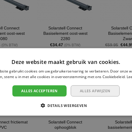
ell Connect
Solarstell Connect
Solarstell 
ent oost-west
Basiselement oost-west
Basiselement
2080
2280
Zwar
Oorspr
4
€
34.47
€
59.95
€
44.9
(0% BTW)
(0% BTW)
prijs
was:
€59.9
Deze website maakt gebruik van cookies.
d
Op voorraad
Op voorraad
site gebruikt cookies om uw gebruikerservaring te verbeteren. Door onze w
n, stemt u in met alle cookies in overeenstemming met ons Cookiebeleid.
Le
ALLES ACCEPTEREN
ALLES AFWIJZEN
DETAILS WEERGEVEN
nect frictiemat
Solarstell Connect
Solarstel
PVC
ophoogblok
basiselemen