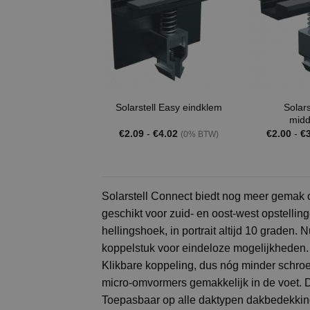
Solars
Solarstell Easy eindklem
mid
Prijsklasse:
€
2.09
-
€
4.02
€
2.00
-
€
(0% BTW)
€2.09
tot
€4.02
Solarstell Connect biedt nog meer gemak o
geschikt voor zuid- en oost-west opstellin
hellingshoek, in portrait altijd 10 graden
koppelstuk voor eindeloze mogelijkheden. 
Klikbare koppeling, dus nóg minder schro
micro-omvormers gemakkelijk in de voet. Di
Toepasbaar op alle daktypen dakbedekking