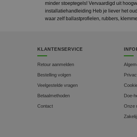
minder stoeptegels! Vervaardigd uit hoog
installatiehandleiding Heb je liever het o
waar zelf ballastprofielen, rubbers, klemm
KLANTENSERVICE
INFO
Retour aanmelden
Algem
Bestelling volgen
Privac
Veelgestelde vragen
Cookie
Betaalmethoden
Doe-he
Contact
Onze 
Zakelij