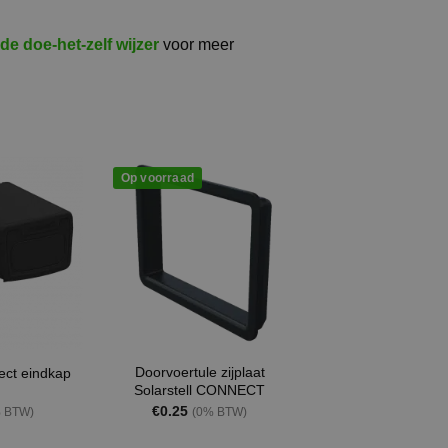
de doe-het-zelf wijzer
voor meer
Op voorraad
Doorvoertule zijplaat
ect eindkap
Solarstell CONNECT
€
0.25
 BTW)
(0% BTW)