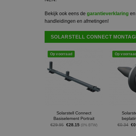
Bekijk ook eens de
garantieverklaring
en 
handleidingen en afmetingen!
SOLARSTELL CONNECT MONTA
Op voorraad
Op voorraa
Solarstell Connect
Solarst
Basiselement Portrait
beplati
Oorspronkelijke
Huidige
Oo
€
29.95
€
28.15
€
0.34
€
0
(0% BTW)
prijs
prijs
pri
was:
is:
wa