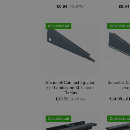
€
0.94
€
0.94
(0% BTW)
Op voorraad
Op voorraa
Solarstell Connect zijplaten
Solarstell C
set Landscape XL Links +
set o
Rechts
€
13.72
€
14.95
-
€
(0% BTW)
Op voorraad
Op voorraa