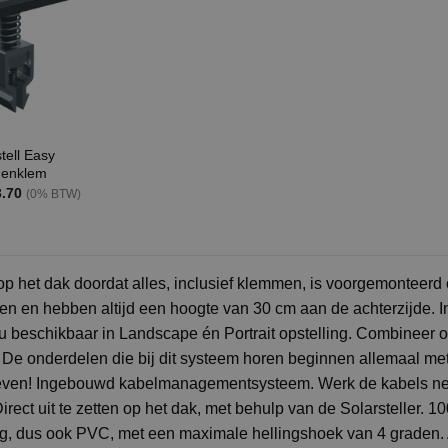
tell Easy
denklem
Prijsklasse:
3.70
(0% BTW)
€2.00
tot
€3.70
p het dak doordat alles, inclusief klemmen, is voorgemonteerd 
gen en hebben altijd een hoogte van 30 cm aan de achterzijde. In
. Nu beschikbaar in Landscape én Portrait opstelling. Combineer 
De onderdelen die bij dit systeem horen beginnen allemaal met 
even! Ingebouwd kabelmanagementsysteem. Werk de kabels netj
rect uit te zetten op het dak, met behulp van de Solarsteller. 
, dus ook PVC, met een maximale hellingshoek van 4 graden. A