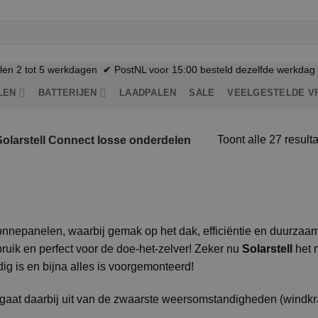
n 2 tot 5 werkdagen ✔ PostNL voor 15:00 besteld dezelfde werkdag n
LEN
BATTERIJEN
LAADPALEN
SALE
VEELGESTELDE V
Toont alle 27 result
olarstell Connect losse onderdelen
nnepanelen, waarbij gemak op het dak, efficiëntie en duurzaam
uik en perfect voor de doe-het-zelver! Zeker nu
Solarstell
het 
ig is en bijna alles is voorgemonteerd!
n gaat daarbij uit van de zwaarste weersomstandigheden (windkr