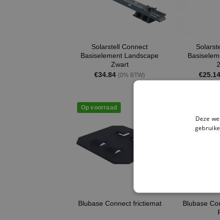
Solarstell Connect
Solarst
Basiselement Landscape
Basiselem
Zwart
€
34.84
€
25.1
(0% BTW)
Op voorraad
Op voorraa
Deze web
gebruike
Blubase Con
Blubase Connect frictiemat