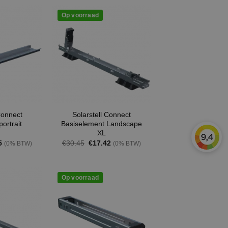
Op voorraad
Connect
Solarstell Connect
portrait
Basiselement Landscape
XL
Prijsklasse:
Oorspronkelijke
Huidige
5
€
30.45
€
17.42
(0% BTW)
(0% BTW)
€6.00
prijs
prijs
tot
was:
is:
€14.35
€30.45.
€17.42.
Op voorraad