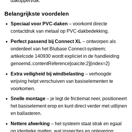
dakoppervlak.
Belangrijkste voordelen
Speciaal voor PVC-daken
– voorkomt directe
contactdruk van metaal op PVC-dakbedekking.
Perfect passend bij Connect XL
– ontworpen als
onderdeel van het Blubase Connect-systeem;
artikelcode 140930 wordt expliciet in de handleiding
genoemd.:contentReference[oaicite:2]{index=2}
Extra veiligheid bij windbelasting
– verhoogde
wrijving helpt verschuiven van basiselementen te
voorkomen.
Snelle montage
– je legt de frictiemat neer, positioneert
het basiselement erop en kunt direct verder met uitlijnen
en ballasteren.
Nettere afwerking
– het systeem staat strak en egaal
op identieke matten, wat inspecties en oplevering