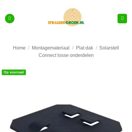
Ga
naar
inhoud
Home
/
Montagemateriaal
/
Plat dak
/
Solarstell
Connect losse onderdelen
Op voorraad