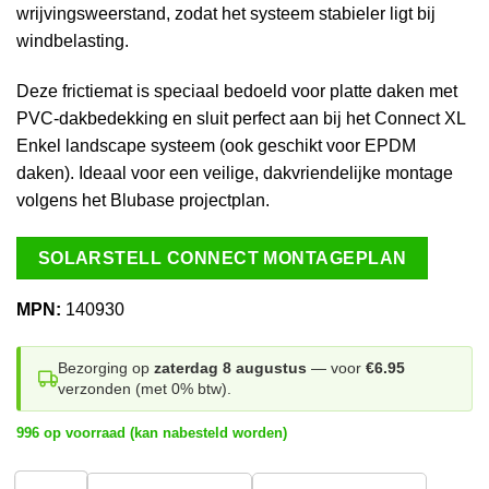
wrijvingsweerstand, zodat het systeem stabieler ligt bij
windbelasting.
Deze frictiemat is speciaal bedoeld voor platte daken met
PVC-dakbedekking en sluit perfect aan bij het Connect XL
Enkel landscape systeem (ook geschikt voor EPDM
daken). Ideaal voor een veilige, dakvriendelijke montage
volgens het Blubase projectplan.
SOLARSTELL CONNECT MONTAGEPLAN
MPN:
140930
Bezorging op
zaterdag 8 augustus
— voor
€6.95
verzonden (met 0% btw).
996 op voorraad (kan nabesteld worden)
1
stuk
20 stuks
200+ stuks