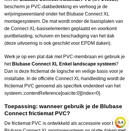
bescherm je PVC-dakbedekking en verhoog je de
wrijvingsweerstand onder het Blubase Connect XL
montagesysteem. De mat wordt onder de basisplaten van
de Connect XL-basiselementen geplaatst en voorkomt
puntbelasting, schuiven en beschadiging van het dak
(deze uitvoering is ook geschikt voor EPDM daken).
Werk je op een plat dak met PVC-membraan en gebruik je
het
Blubase Connect XL Enkel landscape systeem
?
Dan is deze frictiemat de logische en veilige basis voor je
installatie. In de officiële Connect XL-handleiding wordt de
frictiemat PVC genoemd als specifiek onderdeel van het
systeem.:contentReference[oaicite:0]{index=0}
Toepassing: wanneer gebruik je de Blubase
Connect frictiemat PVC?
De frictiemat PVC is ontwikkeld als accessoire voor het
Blubase Connect XL montagesysteem op platte daken met: