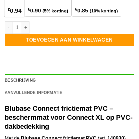
€
€
€
0.90
0.85
0.94
(5% korting)
(10% korting)
Blubase Connect frictiemat PVC aantal
TOEVOEGEN AAN WINKELWAGEN
BESCHRIJVING
AANVULLENDE INFORMATIE
Blubase Connect frictiemat PVC –
beschermmat voor Connect XL op PVC-
dakbedekking
Met de
Blubase Connect frictiemat PVC
(art.
140930
)